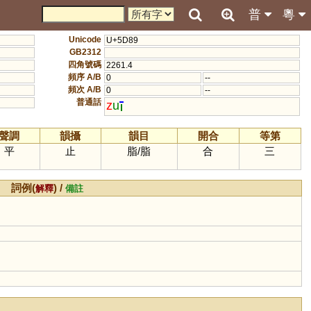
普
粵
Unicode
U+5D89
GB2312
四角號碼
2261.4
頻序 A/B
0
--
頻次 A/B
0
--
普通話
z
u
聲調
韻攝
韻目
開合
等第
平
止
脂
/
脂
合
三
詞例(
) /
解釋
備註