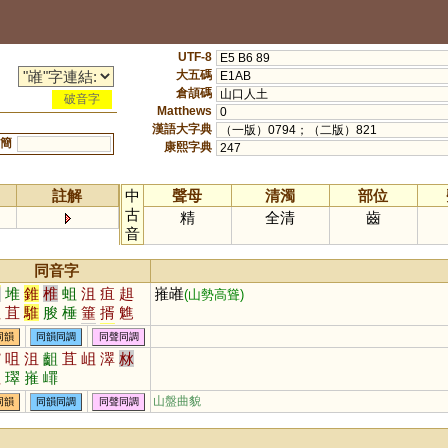
UTF-8
E5 B6 89
大五碼
E1AB
倉頡碼
山口人土
破音字
Matthews
0
漢語大字典
（一版）0794；（二版）821
簡
康熙字典
247
註解
中
聲母
清濁
部位
古
精
全清
齒
音
同音字
追
堆
錐
椎
蛆
沮
疽
趄
嶊嶉
(山勢高聳)
狙
苴
騅
朘
棰
箠
揟
魋
岨
鵻
雎
葅
跙
娵
隹
砠
同韻
同韻同調
同聲同調
觜
咀
沮
齟
苴
岨
濢
沝
珇
璻
嶊
嶵
山盤曲貌
同韻
同韻同調
同聲同調