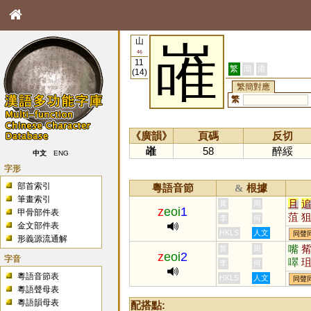
山
嶉
46
11
繁
簡
港
(14)
繁簡對應
繁
《廣韻》
頁碼
反切
嶉
58
醉綏
中文
ENG
字形
部首索引
粵語音節
根據
&
筆畫索引
且
黃
周
z
eoi
1
甲骨部件表
菹
李
何
金文部件表
罝
HKLS
人文
同聲
形義源流通解
嘴
黃
周
z
eoi
2
字音
噿
李
何
粵語音節表
HKLS
人文
同聲
粵語聲母表
粵語韻母表
配搭點: