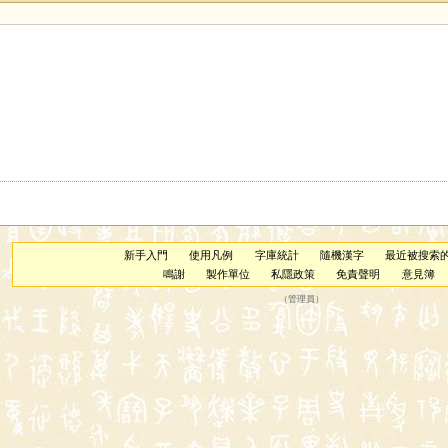
新手入門
使用凡例
字庫統計
隨機漢字
最近被搜索
鳴謝
製作單位
私隱政策
免責聲明
意見簿
（
管理員
）