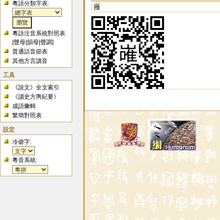
粵語分類字表:
嶊
粵語注音系統對照表
[
聲母
|
韻母
|
聲調
]
普通話音節表
其他方言讀音
工具
《說文》全文索引
《讀史方輿紀要》
成語彙輯
繁簡對照表
設定
冷僻字:
粵音系統: