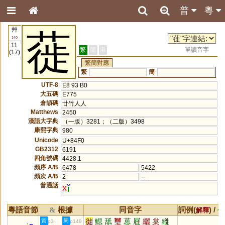
普
粵
艸
蓰
140
11
繁
簡
港
單讀音字
(17)
繁簡對應
繁
簡
UTF-8
E8 93 B0
大五碼
E775
倉頡碼
廿竹人人
Matthews
2450
漢語大字典
（一版）3281；（二版）3498
康熙字典
980
Unicode
U+84F0
GB2312
6191
四角號碼
4428.1
頻序 A/B
6478
5422
頻次 A/B
2
--
普通話
x
粵語音節
根據
同音字
詞例(
) /
&
解釋
備
徙
鰓
舐
璽
葸
屣
纚
枲
縰
黃
周
p3
p149