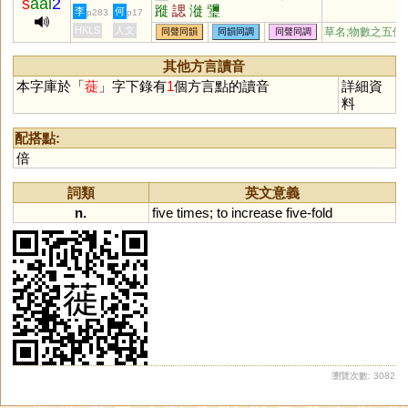
s
aai
2
蹝
諰
漇
瓕
李
何
p283
p17
HKLS
人文
草名;物數之五倍
同聲同韻
同韻同調
同聲同調
其他方言讀音
本字庫於「
蓰
」字下錄有
1
個方言點的讀音
詳細資
料
配搭點:
倍
詞類
英文意義
n.
five
times
;
to
increase
five
-
fold
瀏覽次數: 3082