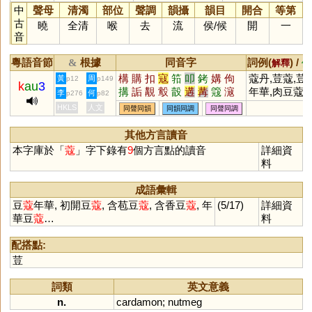
中
聲母
清濁
部位
聲調
韻攝
韻目
開合
等第
古
曉
全清
喉
去
流
侯
/
候
開
一
音
粵語音節
根據
同音字
詞例(
) /
&
解釋
備
構
購
扣
寇
筘
叩
銬
媾
佝
蔻丹,荳蔻,荳
黃
周
p12
p149
k
au
3
搆
詬
覯
鷇
瞉
遘
冓
簆
滱
年華,肉豆蔻
李
何
p276
p82
构
怐
釦
HKLS
人文
同聲同韻
同韻同調
同聲同調
其他方言讀音
本字庫於「
蔻
」字下錄有
9
個方言點的讀音
詳細資
料
成語彙輯
豆
蔻
年華, 初開豆
蔻
, 含苞豆
蔻
, 含香豆
蔻
, 年
(5/17)
詳細資
華豆
蔻
…
料
配搭點:
荳
詞類
英文意義
n.
cardamon
;
nutmeg