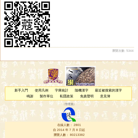
瀏覽次數: 5344
新手入門
使用凡例
字庫統計
隨機漢字
最近被搜索的漢字
鳴謝
製作單位
私隱政策
免責聲明
意見簿
（
管理員
）
在線人數： 2801
自 2014 年 7 月 8 日起
瀏覽人數： 80213382