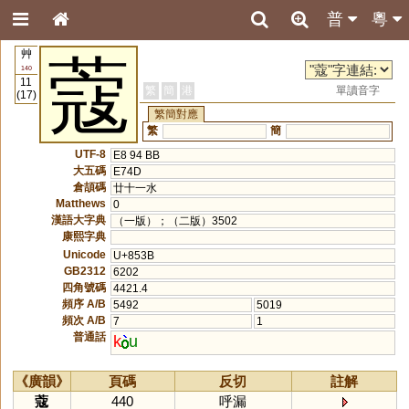
普
粵
艸
蔻
140
11
繁
簡
港
單讀音字
(17)
繁簡對應
繁
簡
UTF-8
E8 94 BB
大五碼
E74D
倉頡碼
廿十一水
Matthews
0
漢語大字典
（一版）；（二版）3502
康熙字典
Unicode
U+853B
GB2312
6202
四角號碼
4421.4
頻序 A/B
5492
5019
頻次 A/B
7
1
普通話
k
u
《廣韻》
頁碼
反切
註解
蔻
440
呼漏