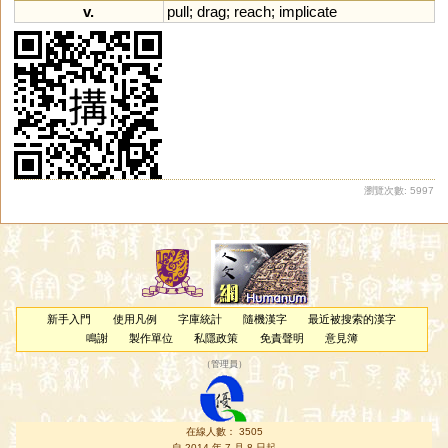
v.
pull
;
drag
;
reach
;
implicate
瀏覽次數: 5997
新手入門
使用凡例
字庫統計
隨機漢字
最近被搜索的漢字
鳴謝
製作單位
私隱政策
免責聲明
意見簿
（
管理員
）
在線人數： 3505
自 2014 年 7 月 8 日起