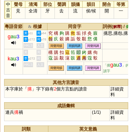
中
聲母
清濁
部位
聲調
韻攝
韻目
開合
等第
古
見
全清
牙
去
流
侯
/
候
開
一
音
粵語音節
根據
同音字
詞例(
) /
&
解釋
備
究
構
夠
購
救
垢
捄
灸
廄
搆思,搆怨,搆
黃
周
p11
p64
g
au
3
咎
疚
穀
媾
詬
彀
覯
慦
傋
李
何
p272
p76
冓
姤
遘
雊
HKLS
人文
同聲同韻
同韻同調
同聲同調
構
購
扣
寇
筘
叩
銬
媾
佝
黃
周
蔻
詬
覯
滱
瞉
遘
冓
簆
鷇
k
au
3
李
何
p272
构
怐
釦
g
au
3
HKLS
人文
「搆
」的
同聲同韻
同韻同調
同聲同調
讀字
其他方言讀音
本字庫於「
搆
」字下錄有
2
個方言點的讀音
詳細資
料
成語彙輯
連兵
搆
禍
(1/1)
詳細資
料
詞類
英文意義