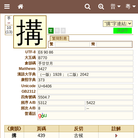
普
粵
手
搆
64
10
繁
簡
港
異讀字
(13)
繁簡對應
繁
簡
UTF-8
E6 90 86
大五碼
B770
倉頡碼
手廿廿月
Matthews
3427
漢語大字典
（一版）1928；（二版）2042
康熙字典
373
Unicode
U+6406
GB2312
四角號碼
5504.7
頻序 A/B
5312
5422
頻次 A/B
8
--
普通話
g
u
《廣韻》
頁碼
反切
註解
搆
439
古候