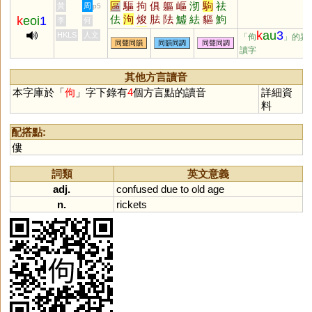
區
驅
拘
俱
軀
嶇
沏
駒
祛
黃
周
p5
佉
泃
焌
胠
阹
鱋
紶
貙
鮈
k
eoi
1
李
何
魼
敺
痀
抾
呿
袪
k
au
3
HKLS
人文
「佝
」的異
同聲同韻
同韻同調
同聲同調
讀字
其他方言讀音
本字庫於「
佝
」字下錄有
4
個方言點的讀音
詳細資
料
配搭點:
僂
詞類
英文意義
adj.
confused
due
to
old
age
n.
rickets