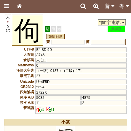
普
粵
人
佝
9
5
繁
簡
港
異讀字
(7)
繁簡對應
繁
簡
UTF-8
E4 BD 9D
大五碼
A746
倉頡碼
人心口
Matthews
0
漢語大字典
（一版）0137；（二版）171
康熙字典
27
Unicode
U+4F5D
GB2312
5694
四角號碼
2722.0
頻序 A/B
5032
4875
頻次 A/B
11
2
普通話
g
u
k
u
小篆