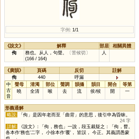
字例:
1/1
《說文》
解釋
部居
相關異體
佝
務也。从人，句聲。
〔苦候切〕
人
(166 / 164)
《廣韻》
頁碼
反切
註解
佝
440
呼漏
中
聲母
清濁
部位
聲調
韻攝
韻目
開合
等第
古
曉
全清
喉
去
流
侯
/
候
開
一
音
形義通解
略說:
「
佝
」是因年老而至「曲背」的意思，後引申為昏昧。
24 字
詳解:
《說文》: 「佝，務也」一說，段玉裁疑之：「佝，瞀。
各本作‘務也'二字， 小徐本作‘覆'， 皆誤， 今正。其義謂愚蒙
也。」