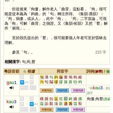
但從後來「佝僂」解作老人「曲背」這點看，「
佝
」很可
能是從本義為「鉤曲」的「
句
」轉注所得。《集韻‧遇韻》：
「痀，病僂，或从人」，此中「
佝
」、「
痀
」二字並論，可視
為「
佝
」可解「曲背」之側證。又《集韻‧候韻》又把「
瞀
」解
作「俯視」。﹒
至於段氏提出的「
瞀
」，很可能要循人年老可至於昏昧去
理解。
參見「
句
」。
215 字
相關漢字:
句
,
痀
,
瞀
粵語音節
根據
同音字
詞例(
) /
&
解釋
備註
句
溝
勾
鉤
龜
篝
鳩
枸
緱
黃
周
泃
勼
鬮
樛
摎
簼
萛
牞
袧
g
au
1
李
何
p74
韝
朻
k
au
3
HKLS
人文
「佝
」的異
同聲同韻
同韻同調
同聲同調
讀字
構
購
扣
寇
筘
叩
銬
媾
搆
佝僂,佝瞀
黃
周
(愚蒙)
k
au
3
蔻
詬
覯
滱
瞉
遘
冓
簆
鷇
李
何
p81
构
怐
釦
HKLS
人文
同聲同韻
同韻同調
同聲同調