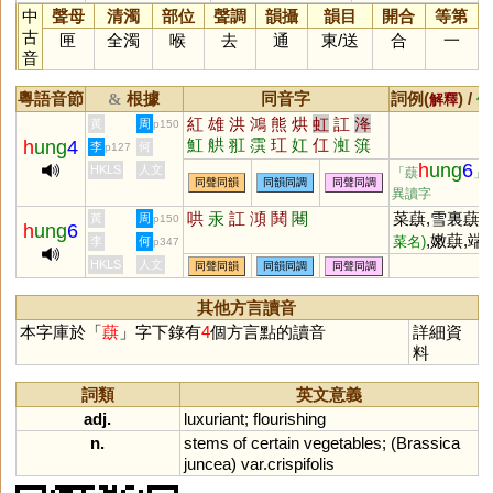
中
聲母
清濁
部位
聲調
韻攝
韻目
開合
等第
古
匣
全濁
喉
去
通
東
/
送
合
一
音
粵語音節
根據
同音字
詞例(
) /
&
解釋
備
紅
雄
洪
鴻
熊
烘
虹
訌
洚
黃
周
p150
魟
舼
羾
霟
玒
妅
仜
渱
篊
h
ung
4
李
何
p127
谼
葒
黌
h
ung
6
HKLS
人文
「蕻
」
同聲同韻
同韻同調
同聲同調
異讀字
哄
汞
訌
澒
鬨
闀
菜蕻,雪裏蕻
黃
周
(
p150
h
ung
6
,嫩蕻,端
菜名)
李
何
p347
蕻良
(現代小說
HKLS
人文
同聲同韻
同韻同調
同聲同調
家)
其他方言讀音
本字庫於「
蕻
」字下錄有
4
個方言點的讀音
詳細資
料
詞類
英文意義
adj.
luxuriant
;
flourishing
n.
stems
of
certain
vegetables
; (
Brassica
juncea
)
var
.
crispifolis