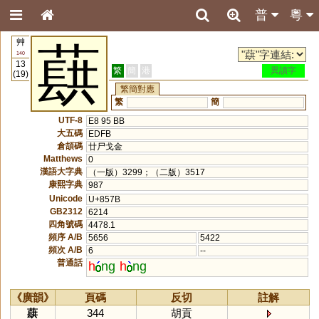
普
粵
艸
蕻
140
13
繁
簡
港
異讀字
(19)
繁簡對應
繁
簡
UTF-8
E8 95 BB
大五碼
EDFB
倉頡碼
廿尸戈金
Matthews
0
漢語大字典
（一版）3299；（二版）3517
康熙字典
987
Unicode
U+857B
GB2312
6214
四角號碼
4478.1
頻序 A/B
5656
5422
頻次 A/B
6
--
普通話
h
ng
h
ng
《廣韻》
頁碼
反切
註解
蕻
344
胡貢