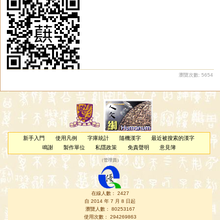
瀏覽次數: 5654
新手入門
使用凡例
字庫統計
隨機漢字
最近被搜索的漢字
鳴謝
製作單位
私隱政策
免責聲明
意見簿
（
管理員
）
在線人數： 2427
自 2014 年 7 月 8 日起
瀏覽人數： 80253167
使用次數： 294269863