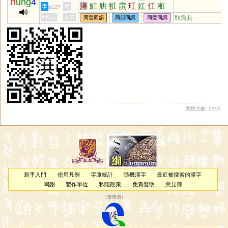
h
ung
4
洚
魟
舼
羾
霟
玒
妅
仜
渱
李
何
p127
谼
葒
黌
HKLS
人文
取魚具
同聲同韻
同韻同調
同聲同調
瀏覽次數: 2359
新手入門
使用凡例
字庫統計
隨機漢字
最近被搜索的漢字
鳴謝
製作單位
私隱政策
免責聲明
意見簿
（
管理員
）