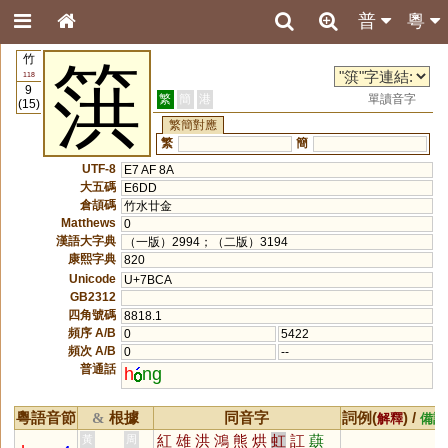
普
粵
竹
篊
118
9
繁
簡
港
單讀音字
(15)
繁簡對應
繁
簡
UTF-8
E7 AF 8A
大五碼
E6DD
倉頡碼
竹水廿金
Matthews
0
漢語大字典
（一版）2994；（二版）3194
康熙字典
820
Unicode
U+7BCA
GB2312
四角號碼
8818.1
頻序 A/B
0
5422
頻次 A/B
0
--
普通話
h
ng
粵語音節
根據
同音字
詞例(
) /
&
解釋
備註
紅
雄
洪
鴻
熊
烘
虹
訌
蕻
黃
周