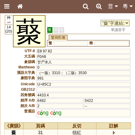
普
粵
艸
藂
140
14
繁
簡
港
單讀音字
(20)
繁簡對應
繁
簡
UTF-8
E8 97 82
大五碼
F0A8
倉頡碼
廿尸水人
Matthews
0
漢語大字典
（一版）3310；（二版）3530
康熙字典
991
Unicode
U+85C2
GB2312
四角號碼
4433.4
頻序 A/B
6482
5422
頻次 A/B
2
--
普通話
c
ng
c
ng
《廣韻》
頁碼
反切
註解
藂
31
徂紅