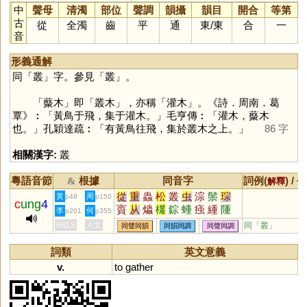
中
聲母
清濁
部位
聲調
韻攝
韻目
開合
等第
古
從
全濁
齒
平
通
東
/
東
合
一
音
形義通解
同「
叢
」字。參見「
叢
」。
「藂木」即「叢木」，亦稱「灌木」。《詩．周南．葛
覃》︰「黃鳥于飛，集于灌木。」毛亨傳︰「灌木，藂木
也。」孔穎達疏︰「有黃鳥往飛，集於叢木之上。」
86 字
相關漢字:
叢
粵語音節
根據
同音字
詞例(
) /
&
解釋
備
從
重
蟲
松
叢
虫
淙
鬃
琮
黃
周
p48
p150
c
ung
4
賨
从
爞
欉
錝
蝩
痋
緟
隀
李
何
p201
p355
婃
孮
徖
潀
瑽
漎
悰
种
HKLS
人文
同「
叢
」
同聲同韻
同韻同調
同聲同調
詞類
英文意義
v.
to
gather