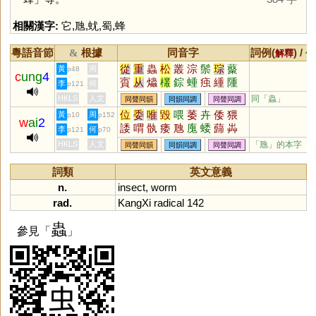
相關漢字:
它
,
虺
,
蚘
,
蜀
,
蜂
粵語音節
根據
同音字
詞例(
) /
&
解釋
備
從
重
蟲
松
叢
淙
鬃
琮
藂
黃
周
p48
c
ung
4
賨
从
爞
欉
錝
蝩
痋
緟
隀
李
何
p121
婃
孮
徖
潀
瑽
漎
悰
种
HKLS
人文
同「
蟲
」
同聲同韻
同韻同調
同聲同調
位
委
唯
毀
喂
萎
卉
倭
猥
黃
周
p10
p152
w
ai
2
諉
喟
骫
痿
虺
廆
蜲
蘬
芔
李
何
p121
p70
檓
壝
薳
毇
蜼
蒍
腲
寪
譭
HKLS
人文
「虺」的本字
同聲同韻
同韻同調
同聲同調
崣
燬
詞類
英文意義
n.
insect
,
worm
rad.
KangXi
radical
142
蟲
參見「
」