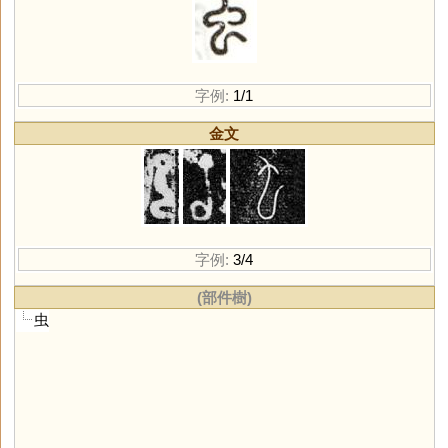
字例:
1/1
金文
字例:
3/4
(部件樹)
虫