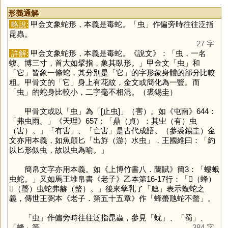
形義通解
略說:
甲金文象蛇形，本義是毒蛇。「
虫
」作偏旁時往往泛指
昆蟲。
27 字
詳解:
甲金文象蛇形，本義是毒蛇。《說文》：「虫，一名
蝮。博三寸，首大如擘指，象其臥形。」甲金文「
虫
」和
「
它
」皆象一條蛇，其分別是「
它
」的字形象身體的部分比較
粗。甲骨文的「
它
」身上有花紋，金文或簡化為一豎。而
「
虫
」的蛇身比較小，二字毫不相混。（裘錫圭）
甲骨文或以「
虫
」為「[止虫]」（害）。如《屯南》644：
「弗虫雨。」《天理》657：「鼎（貞）：其㞢（有）虫
（害）。」「有害」、「亡害」是古代成語。（參裘錫圭）金
文亦用本義，如魚顛匕「出斿（游）水虫」，王國維曰：「約
以匕形似虫，故以虫為喻。」
簡帛文字亦用本義。如《上博竹書八．蘭賦》簡3：「螻蛾
虫蛇。」又如馬王堆帛書《老子》乙本第16-17行：「𧒒（蜂）
𤻹（蠆）虫蛇弗赫（螫）。」後來孳乳了「
虺
」表示蝮蛇之
義，傳世王弼本《老子．第五十五章》作「蜂蠆虺蛇不螫」。
「
虫
」作偏旁時往往泛指昆蟲，參見「
蚘
」、「
蜀
」、
「
蜂
」等。
384 字