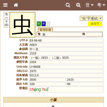
普
粵
虫
虫
142
0
繁
簡
港
破音字
(6)
繁簡對應
繁
簡
蟲
UTF-8
E8 99 AB
大五碼
A6E4
倉頡碼
中一戈
Matthews
1518
漢語大字典
（一版）2833；（二版）3025
康熙字典
1004
Unicode
U+866B
GB2312
1970
四角號碼
5013.6
頻序 A/B
3005
2425
頻次 A/B
108
96
普通話
ch
ng
h
u
小篆