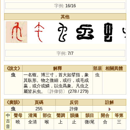
字例:
16/16
其他
字例:
7/7
《說文》
解釋
部居
相關異體
虫
一名蝮。博三寸，首大如擘指，象
虫
其臥形。物之微細，或行，或毛或
蠃，或介或鱗，以虫爲象。凡虫之
屬皆从虫。
〔許偉切〕
(278 / 279)
《廣韻》
頁碼
反切
註解
虫
255
許偉
中
聲母
清濁
部位
聲調
韻攝
韻目
開合
等第
古
曉
全清
喉
上
止
微
/
尾
合
三
音