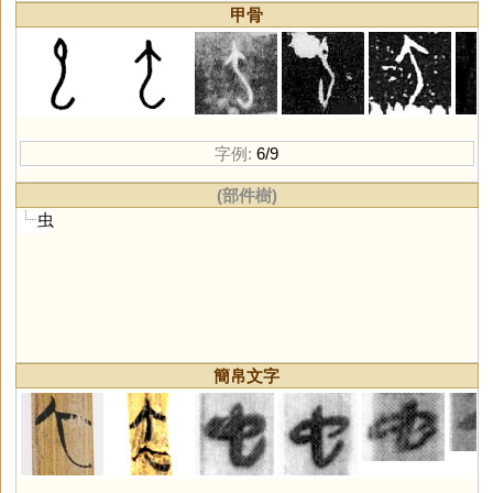
甲骨
字例:
6/9
(部件樹)
虫
簡帛文字