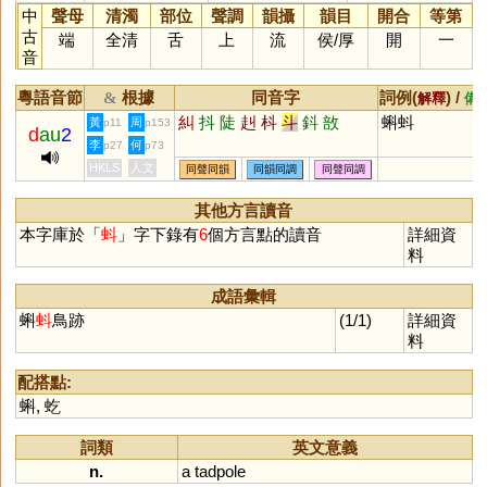
中
聲母
清濁
部位
聲調
韻攝
韻目
開合
等第
古
端
全清
舌
上
流
侯
/
厚
開
一
音
粵語音節
根據
同音字
詞例(
) /
&
解釋
備
糾
抖
陡
赳
枓
斗
鈄
敨
蝌蚪
黃
周
p11
p153
d
au
2
李
何
p27
p73
HKLS
人文
同聲同韻
同韻同調
同聲同調
其他方言讀音
本字庫於「
蚪
」字下錄有
6
個方言點的讀音
詳細資
料
成語彙輯
蝌
蚪
鳥跡
(1/1)
詳細資
料
配搭點:
蝌
,
虼
詞類
英文意義
n.
a
tadpole