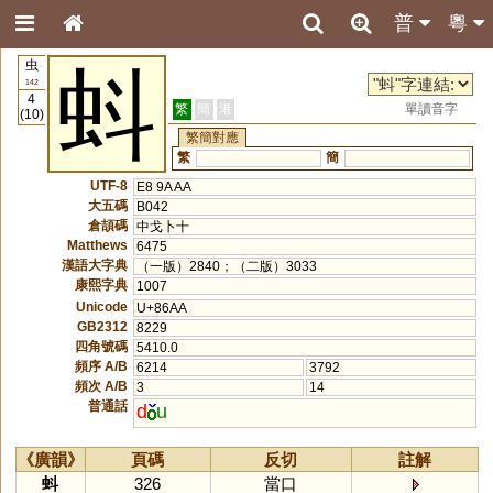
普
粵
虫
蚪
142
4
繁
簡
港
單讀音字
(10)
繁簡對應
繁
簡
UTF-8
E8 9A AA
大五碼
B042
倉頡碼
中戈卜十
Matthews
6475
漢語大字典
（一版）2840；（二版）3033
康熙字典
1007
Unicode
U+86AA
GB2312
8229
四角號碼
5410.0
頻序 A/B
6214
3792
頻次 A/B
3
14
普通話
d
u
《廣韻》
頁碼
反切
註解
蚪
326
當口