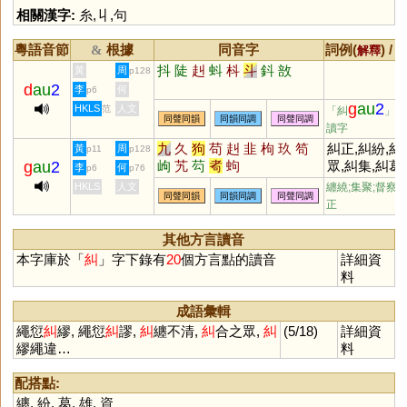
相關漢字:
糸
,
丩
,
句
粵語音節
根據
同音字
詞例(
) /
&
解釋
抖
陡
赳
蚪
枓
斗
鈄
敨
黃
周
p128
d
au
2
李
何
p6
g
au
2
HKLS
人文
范
「糾
」的
同聲同韻
同韻同調
同聲同調
讀字
九
久
狗
苟
赳
韭
枸
玖
笱
糾正,糾紛,糾
黃
周
p11
p128
g
au
2
岣
艽
芶
耇
蚼
眾,糾集,糾葛,
李
何
p6
p76
糾察,糾彈,糾
HKLS
人文
纏繞;集聚;督察;
同聲同韻
同韻同調
同聲同調
謬,糾纏
正
其他方言讀音
本字庫於「
糾
」字下錄有
20
個方言點的讀音
詳細資
料
成語彙輯
繩愆
糾
繆, 繩愆
糾
謬,
糾
纏不清,
糾
合之眾,
糾
(5/18)
詳細資
繆繩違…
料
配搭點:
纏
,
紛
,
葛
,
雄
,
資