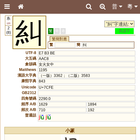
普
粵
糸
糾
120
2
繁
簡
港
異讀字
(8)
繁簡對應
繁
簡
纠
UTF-8
E7 B3 BE
大五碼
AAC8
倉頡碼
女火女中
Matthews
1195
漢語大字典
（一版）3362；（二版）3583
康熙字典
843
Unicode
U+7CFE
GB2312
四角號碼
2290.0
頻序 A/B
1629
1894
頻次 A/B
710
192
普通話
j
i
j
i
小篆