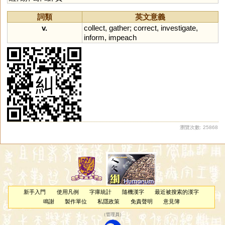
詞類
英文意義
v.
collect
,
gather
;
correct
,
investigate
,
inform
,
impeach
瀏覽次數: 25868
新手入門
使用凡例
字庫統計
隨機漢字
最近被搜索的漢字
鳴謝
製作單位
私隱政策
免責聲明
意見簿
（
管理員
）