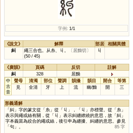
字例:
1/1
《說文》
解釋
部居
相關異體
糾
繩三合也。从糸、丩。
〔居黝切〕
丩
(50 / 45)
《廣韻》
頁碼
反切
註解
糾
328
居黝
中
聲母
清濁
部位
聲調
韻攝
韻目
開合
等第
古
見
全清
牙
上
流
幽
/
黝
開
三
音
形義通解
「
糾
」字的篆文從「
糸
」從「
丩
」，「
丩
」亦標聲。從「
糸
」
表示與繩或絲有關，從「
丩
」表示糾纏繚繞的意思，故「
糾
」
字本義當為絞合的繩或絲，後引申為纏擾、糾纏的意思。參見
「
句
」。
85 字