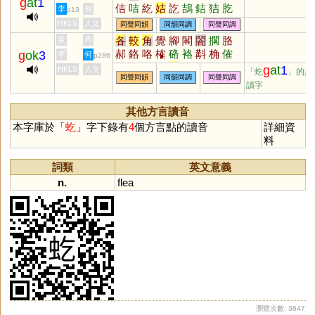
g
at
1
佶
咭
紇
姞
訖
鴶
銡
狤
肐
李
何
p13
HKLS
人文
同聲同韻
同韻同調
同聲同調
各
較
角
覺
腳
閣
閤
擱
胳
黃
周
郝
鉻
咯
榷
硌
袼
斠
桷
傕
g
ok
3
李
何
p286
鮥
搉
肐
捔
玨
g
at
1
HKLS
人文
「虼
」的異
同聲同韻
同韻同調
同聲同調
讀字
其他方言讀音
本字庫於「
虼
」字下錄有
4
個方言點的讀音
詳細資
料
詞類
英文意義
n.
flea
瀏覽次數: 3647