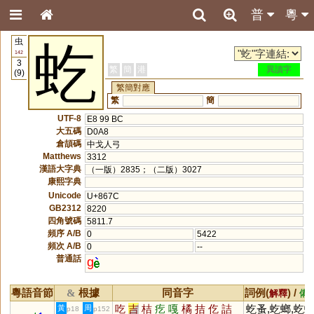
普
粵
虫
虼
142
3
繁
簡
港
異讀字
(9)
繁簡對應
繁
簡
UTF-8
E8 99 BC
大五碼
D0A8
倉頡碼
中戈人弓
Matthews
3312
漢語大字典
（一版）2835；（二版）3027
康熙字典
Unicode
U+867C
GB2312
8220
四角號碼
5811.7
頻序 A/B
0
5422
頻次 A/B
0
--
普通話
g
粵語音節
根據
同音字
詞例(
) /
&
解釋
備
吃
吉
桔
疙
嘎
橘
拮
仡
詰
虼蚤,虼螂,虼
黃
周
p18
p152