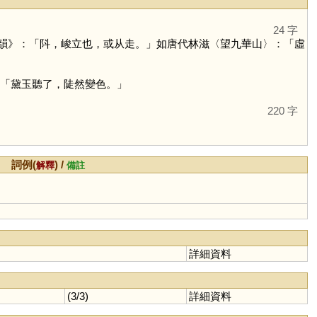
24 字
韻》：「阧，峻立也，或从走。」如唐代林滋〈望九華山〉：「虛
：「黛玉聽了，陡然變色。」
220 字
詞例(
) /
解釋
備註
詳細資料
(3/3)
詳細資料