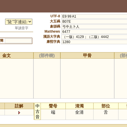
UTF-8
E9 99 A1
大五碼
B07E
倉頡碼
弓中土卜人
單讀音字
Matthews
6477
漢語大字典
（一版）4129；（二版）4442
簡
康熙字典
1280
金文
(部件樹)
甲骨
(部
註解
中
聲母
清濁
部位
古
端
全清
舌
音