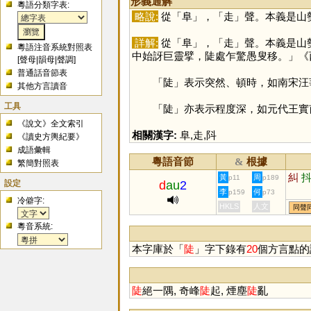
形義通解
粵語分類字表:
略說:
從「
阜
」，「
走
」聲。本義是山
詳解:
從「
阜
」，「
走
」聲。本義是山
粵語注音系統對照表
中始訝巨靈擘，陡處乍驚愚叟移。」《
[
聲母
|
韻母
|
聲調
]
普通話音節表
「
陡
」表示突然、頓時，如南宋汪
其他方言讀音
工具
「
陡
」亦表示程度深，如元代王實
《說文》全文索引
相關漢字:
阜
,
走
,
阧
《讀史方輿紀要》
成語彙輯
粵語音節
根據
&
繁簡對照表
糾
黃
周
p11
p189
設定
d
au
2
李
何
p159
p73
冷僻字:
HKLS
人文
同聲
粵音系統:
本字庫於「
陡
」字下錄有
20
個方言點的
陡
絕一隅, 奇峰
陡
起, 煙塵
陡
亂