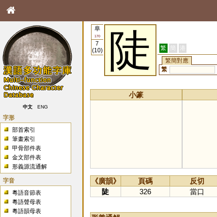
阜
陡
170
7
繁
簡
港
(10)
繁簡對應
繁
小篆
中文
ENG
字形
部首索引
筆畫索引
甲骨部件表
金文部件表
形義源流通解
字音
《廣韻》
頁碼
反切
陡
326
當口
粵語音節表
粵語聲母表
粵語韻母表