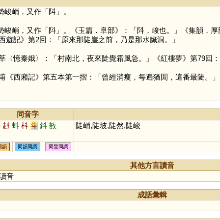
勢峻峭，又作「
阧
」。
勢峻峭，又作「
阧
」。《玉篇．阜部》：「阧，峻也。」《集韻．厚
西遊記》第2回：「原來那陡崖之前，乃是那水臟洞。」
莘〈憶秦娥〉：「村南北，夜來陡覺霜風急。」《紅樓夢》第79回
甫《西廂記》第五本第一摺：「曾經消瘦，每遍猶閒，這番最陡。」
同音字
抖
赳
蚪
枓
斗
鈄
敨
陡峭,陡坡,陡然,陡峻
同韻
同韻同調
同聲同調
其他方言讀音
讀音
成語彙輯