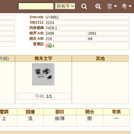
普
粵
Unicode
U+9661
GB2312
2224
四角號碼
7428.1
頻序 A/B
2499
2661
頻次 A/B
216
69
普通話
d
u
件樹)
簡帛文字
其他
字例:
1/1
聲調
韻攝
韻目
開合
等第
上
流
侯
/
厚
開
一