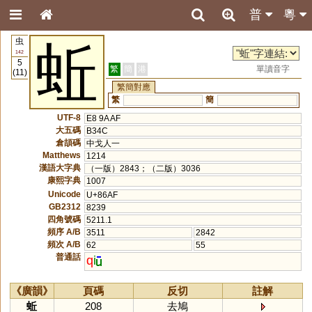
普
粵
虫
蚯
142
5
繁
簡
港
單讀音字
(11)
繁簡對應
繁
簡
UTF-8
E8 9A AF
大五碼
B34C
倉頡碼
中戈人一
Matthews
1214
漢語大字典
（一版）2843；（二版）3036
康熙字典
1007
Unicode
U+86AF
GB2312
8239
四角號碼
5211.1
頻序 A/B
3511
2842
頻次 A/B
62
55
普通話
q
i
《廣韻》
頁碼
反切
註解
蚯
208
去鳩