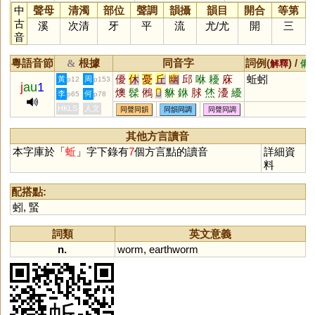
中
聲母
清濁
部位
聲調
韻攝
韻目
開合
等第
古
溪
次清
牙
平
流
尤
/
尤
開
三
音
粵語音節
根據
同音字
詞例(
) /
&
解釋
備
優
休
憂
丘
幽
邱
咻
耰
庥
蚯蚓
黃
周
p12
p153
j
au
1
燠
髹
鵂
𢆶
貅
銝
脙
烋
瀀
纋
李
何
p65
p78
櫌
鄾
嚘
蓲
麀
茠
怮
呦
懮
HKLS
人文
同聲同韻
同韻同調
同聲同調
优
坵
其他方言讀音
本字庫於「
蚯
」字下錄有
7
個方言點的讀音
詳細資
料
配搭點:
蚓
,
蜸
詞類
英文意義
n.
worm
,
earthworm