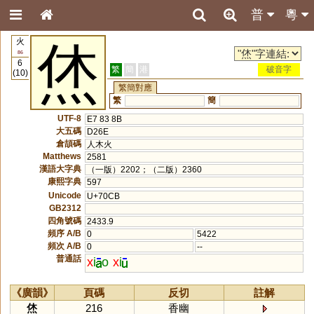
普
粵
火
烋
86
6
繁
簡
港
破音字
(10)
繁簡對應
繁
簡
UTF-8
E7 83 8B
大五碼
D26E
倉頡碼
人木火
Matthews
2581
漢語大字典
（一版）2202；（二版）2360
康熙字典
597
Unicode
U+70CB
GB2312
四角號碼
2433.9
頻序 A/B
0
5422
頻次 A/B
0
--
普通話
x
i
o
x
i
《廣韻》
頁碼
反切
註解
烋
216
香幽