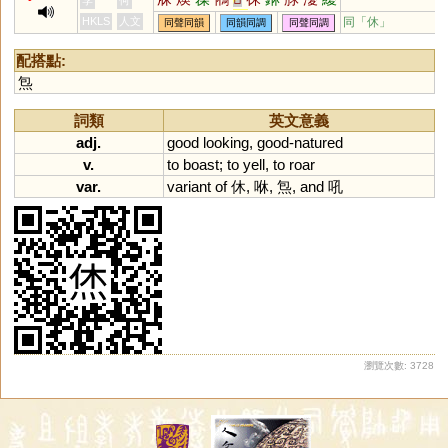
李
何
櫌
鄾
嚘
蓲
麀
貅
怮
优
懮
HKLS
人文
同「
休
」
同聲同韻
同韻同調
同聲同調
呦
坵
配搭點:
炰
詞類
英文意義
adj.
good
looking
,
good
-
natured
v.
to
boast
;
to
yell
,
to
roar
var.
variant
of
休, 咻, 炰,
and
吼
瀏覽次數: 3728