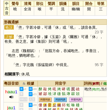
中
聲母
清濁
部位
聲調
韻攝
韻目
開合
等第
古
曉
全清
喉
平
流
幽
/
幽
開
三
音
形義通解
略說:
「
烋
」字甚冷僻，可通「
休
」或「
吼
」，讀音各異。
23 字
詳解:
「
烋
」字甚冷僻，據《玉篇》及《爾雅》可通「
休
」，
有美、善之意。據《集韻》則可通「
吼
」。
左思《魏都賦〉：「剋翦方命，吞減咆烋。」李善注，
「咆烋，猶咆哮也。」
「
烋
」字北魏《張猛龍碑》中得見。
95 字
相關漢字:
休
,
吼
粵語音節
根據
同音字
詞例(
) /
&
解釋
備註
酵
敲
烤
吼
拷
哮
嚆
尻
磽
咆烋
,炰烋
黃
周
(咆烋)
p3
p96
h
aau
1
虓
鄗
墝
涍
礉
髇
庨
髜
頝
李
何
p21
髐
骹
毃
嗃
痚
猇
灱
踍
嘐
HKLS
人文
同聲同韻
同韻同調
同聲同調
穘
窙
墽
優
休
憂
丘
幽
邱
蚯
咻
耰
黃
周
p96
j
au
1
庥
燠
髹
鵂
𢆶
茠
銝
脙
瀀
纋