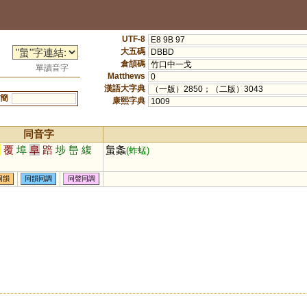
UTF-8
E8 9B 97
大五碼
DBBD
倉頡碼
竹口中一戈
單讀音字
Matthews
0
漢語大字典
（一版）2850；（二版）3043
簡
康熙字典
1009
同音字
復
覆
埠
阜
踣
埗
峊
緮
蛗螽
(蚱蜢)
同韻
同韻同調
同聲同調