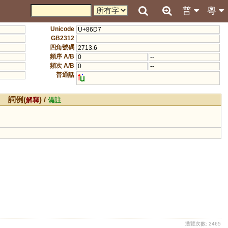
普
粵
Unicode
U+86D7
GB2312
四角號碼
2713.6
頻序 A/B
0
--
頻次 A/B
0
--
普通話
f
詞例(
) /
解釋
備註
瀏覽次數: 2465