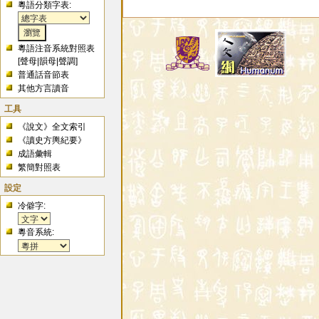
粵語分類字表:
粵語注音系統對照表
[
聲母
|
韻母
|
聲調
]
普通話音節表
其他方言讀音
工具
《說文》全文索引
《讀史方輿紀要》
成語彙輯
繁簡對照表
設定
冷僻字:
粵音系統: