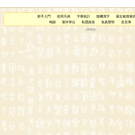
新手入門
使用凡例
字庫統計
隨機漢字
最近被搜索
鳴謝
製作單位
私隱政策
免責聲明
意見簿
（
管理員
）