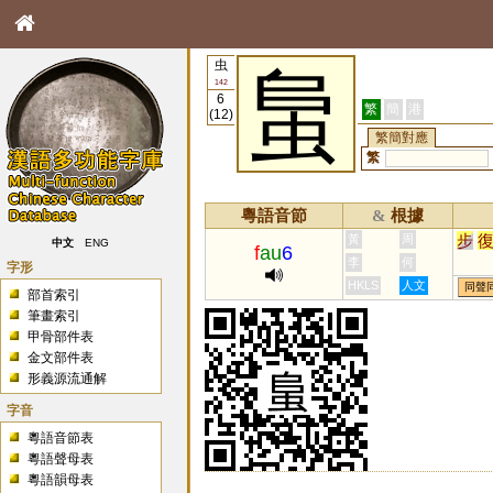
虫
蛗
142
6
繁
簡
港
(12)
繁簡對應
繁
粵語音節
根據
&
步
黃
周
中文
ENG
f
au
6
李
何
字形
HKLS
人文
同聲
部首索引
筆畫索引
甲骨部件表
金文部件表
形義源流通解
字音
粵語音節表
粵語聲母表
粵語韻母表