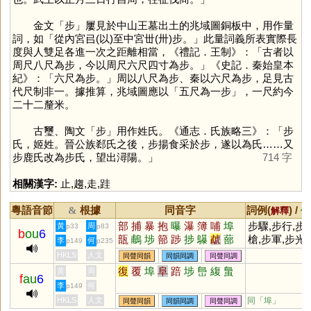
金文「
步
」屢見於中山王墓出土的兆域圖銅板中，用作量
詞，如「從內宮㠯(以)至中宮丗(卅)步。」此量詞義所表實際長
度與人雙足各進一次之距離相當，《禮記．王制》：「古者以
周尺八尺為步，今以周尺六尺四寸為步。」《史記．秦始皇本
紀》：「六尺為步。」周以八尺為步、秦以六尺為步，足見古
代尺制非一。據推算，兆域圖應以「五尺為一步」，一尺約今
二十二釐米。
古璽、陶文「
步
」用作姓氏。《通志．氏族略三》：「步
氏，姬姓。晉公族郄氏之後，步揚食采於步，遂以為氏……又
步鹿氏改為步氏，望出潯陽。」
714 字
相關漢字:
止
,
趨
,
走
,
跬
粵語音節
根據
同音字
詞例(
) /
&
解釋
備
部
捕
暴
抱
曝
瀑
簿
哺
埠
步驟,步行,步
黃
周
p33
p83
b
ou
6
瓿
鵏
埗
篰
踄
捗
鸔
虣
蔀
槍,步軍,步光
李
何
p149
p235
菢
HKLS
人文
同聲同韻
同韻同調
同聲同調
復
覆
埠
阜
踣
埗
峊
緮
蛗
黃
周
f
au
6
李
何
p149
HKLS
人文
同「
埠
」
同聲同韻
同韻同調
同聲同調