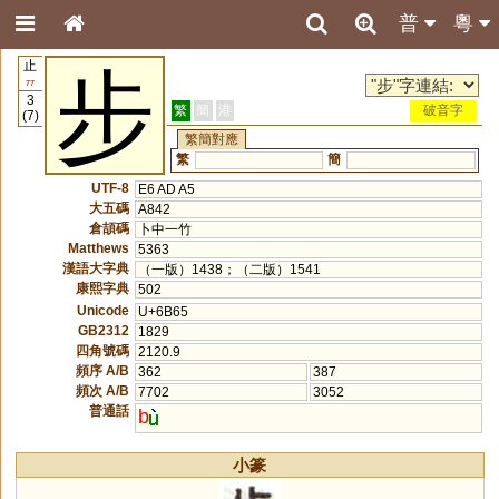
普
粵
止
步
77
3
繁
簡
港
破音字
(7)
繁簡對應
繁
簡
UTF-8
E6 AD A5
大五碼
A842
倉頡碼
卜中一竹
Matthews
5363
漢語大字典
（一版）1438；（二版）1541
康熙字典
502
Unicode
U+6B65
GB2312
1829
四角號碼
2120.9
頻序 A/B
362
387
頻次 A/B
7702
3052
普通話
b
小篆