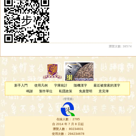
瀏覽次數: 38574
新手入門
使用凡例
字庫統計
隨機漢字
最近被搜索的漢字
鳴謝
製作單位
私隱政策
免責聲明
意見簿
（
管理員
）
在線人數： 2785
自 2014 年 7 月 8 日起
瀏覽人數： 80234831
使用次數： 294234678