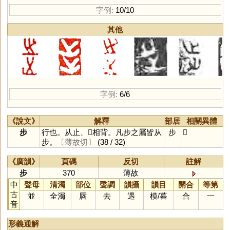
字例:
10/10
其他
字例:
6/6
《說文》
解釋
部居
相關異體
步
行也。从止、𣥂相背。凡步之屬皆从
步
𣥗
步。
〔薄故切〕
(38 / 32)
《廣韻》
頁碼
反切
註解
步
370
薄故
中
聲母
清濁
部位
聲調
韻攝
韻目
開合
等第
古
並
全濁
唇
去
遇
模
/
暮
合
一
音
形義通解