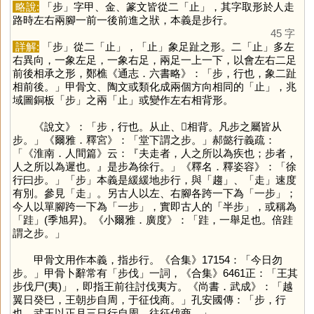
略說:
「
步
」字甲、金、篆文皆從二「
止
」，其字取形於人走
路時左右兩腳一前一後前進之狀，本義是步行。
45 字
詳解:
「
步
」從二「
止
」，「
止
」象足趾之形。二「
止
」多左
右異向，一象左足，一象右足，兩足一上一下，以會左右二足
前後相承之形，鄭樵《通志．六書略》：「步，行也，象二趾
相前後。」甲骨文、陶文或類化成兩個方向相同的「
止
」，兆
域圖銅板「
步
」之兩「
止
」或變作左右相背形。
《說文》：「步，行也。从止、𣥂相背。凡步之屬皆从
步。」《爾雅．釋宮》：「堂下謂之步。」郝懿行義疏：
「《淮南．人間篇》云：『夫走者，人之所以為疾也；步者，
人之所以為遲也。』是步為徐行。」《釋名．釋姿容》：「徐
行曰步。」「
步
」本義是緩緩地步行，與「
趨
」、「
走
」速度
有別。參見「
走
」。另古人以左、右腳各跨一下為「一步」；
今人以單腳跨一下為「一步」，實即古人的「半步」，或稱為
「
跬
」(季旭昇)。《小爾雅．廣度》：「跬，一舉足也。倍跬
謂之步。」
甲骨文用作本義，指步行。《合集》17154：「今日勿
步。」甲骨卜辭常有「步伐」一詞，《合集》6461正：「王其
步伐尸(夷)」，即指王前往討伐夷方。《尚書．武成》：「越
翼日癸巳，王朝步自周，于征伐商。」孔安國傳：「步，行
也。武王以正月三日行自周，往征伐商。」