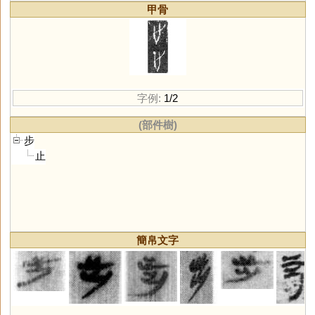
甲骨
字例:
1/2
(部件樹)
步
止
簡帛文字