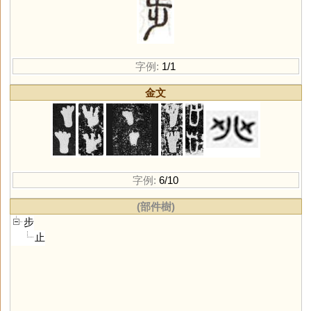
字例:
1/1
金文
字例:
6/10
(部件樹)
步
止