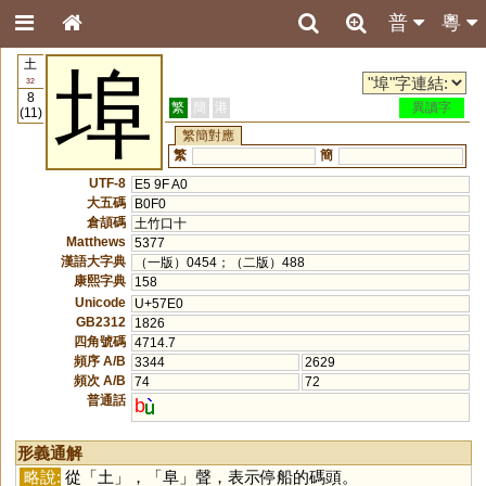
普
粵
土
埠
32
8
繁
簡
港
異讀字
(11)
繁簡對應
繁
簡
UTF-8
E5 9F A0
大五碼
B0F0
倉頡碼
土竹口十
Matthews
5377
漢語大字典
（一版）0454；（二版）488
康熙字典
158
Unicode
U+57E0
GB2312
1826
四角號碼
4714.7
頻序 A/B
3344
2629
頻次 A/B
74
72
普通話
b
形義通解
略說:
從「
土
」，「
阜
」聲，表示停船的碼頭。