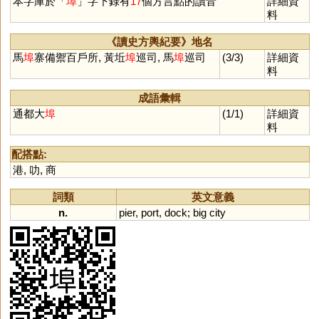
本字庫於「
埠
」字下錄有
17
個方言點的讀音
詳細資
料
《讀史方輿紀要》地名
馬
埠
寨備禦百戶所, 黃坵
埠
巡司, 馬
埠
巡司
(3/3)
詳細資
料
成語彙輯
通都大
埠
(1/1)
詳細資
料
配搭點:
港
,
叻
,
商
詞類
英文意義
n.
pier
,
port
,
dock
;
big
city