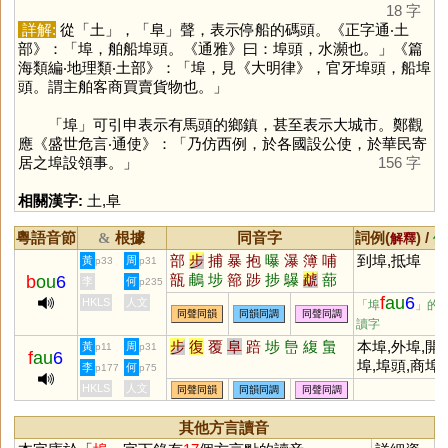
18 字
詳解:
從「
土
」，「
阜
」聲，表示停船的碼頭。《正字通‧土
部》：「埠，舶船埠頭。《通雅》曰：埠頭，水瀕也。」《篇
海類編‧地理類‧土部》：「埠，見《大明律》，官牙埠頭，船埠
頭。謂主舶客商買賣貨物也。」
「
埠
」可引申表示有馬頭的鄉鎮，甚至表示大城市。鄭觀
應《盛世危言‧通使》：「乃仿西例，於各國設公使，於華民寄
居之埠設領事。」
156 字
相關漢字:
土
,
阜
粵語音節
根據
同音字
詞例(
) /
&
解釋
備
部
步
捕
暴
抱
曝
瀑
簿
哺
到埠,抵埠
黃
周
p33
p31
瓿
鵏
埗
篰
踄
捗
鸔
虣
蔀
b
ou
6
李
何
p235
菢
f
au
6
HKLS
人文
「埠
」的
同聲同韻
同韻同調
同聲同調
讀字
步
復
覆
阜
踣
埗
峊
緮
蛗
本埠,外埠,開
黃
周
p11
p31
f
au
6
埠,埠頭,商埠
李
何
p177
p75
HKLS
人文
同聲同韻
同韻同調
同聲同調
其他方言讀音