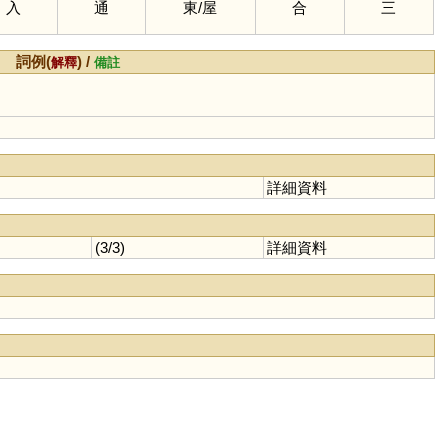
入
通
東
/
屋
合
三
詞例(
) /
解釋
備註
詳細資料
(3/3)
詳細資料