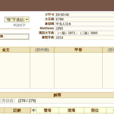
UTF-8
E8 9D AE
大五碼
E7B8
倉頡碼
中戈人日水
單讀音字
Matthews
1995
漢語大字典
（一版）2871；（二版）3065
簡
康熙字典
1019
金文
(部件樹)
甲骨
(部
解釋
〔芳目切〕
(278 / 279)
註解
中
聲母
清濁
部位