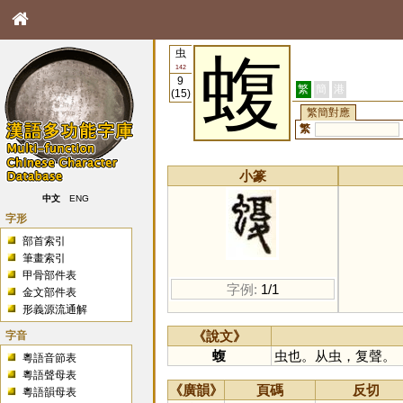
虫
蝮
142
9
繁
簡
港
(15)
繁簡對應
繁
小篆
中文
ENG
字形
部首索引
筆畫索引
甲骨部件表
字例:
1/1
金文部件表
形義源流通解
字音
《說文》
蝮
虫也。从虫，复聲。
粵語音節表
粵語聲母表
《廣韻》
頁碼
反切
粵語韻母表