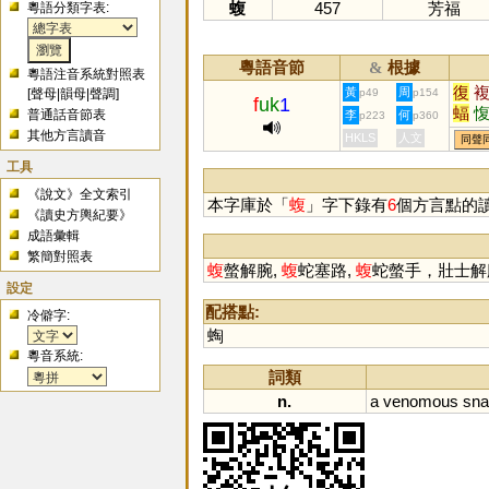
蝮
457
芳福
粵語分類字表:
粵語音節
根據
&
粵語注音系統對照表
復
黃
周
[
聲母
|
韻母
|
聲調
]
p49
p154
f
uk
1
蝠
普通話音節表
李
何
p223
p360
輹
其他方言讀音
HKLS
人文
同聲
工具
《說文》全文索引
本字庫於「
蝮
」字下錄有
6
個方言點的
《讀史方輿紀要》
成語彙輯
繁簡對照表
蝮
螫解腕,
蝮
蛇塞路,
蝮
蛇螫手，壯士解
設定
配搭點:
冷僻字:
蜪
粵音系統:
詞類
n.
a
venomous
sna