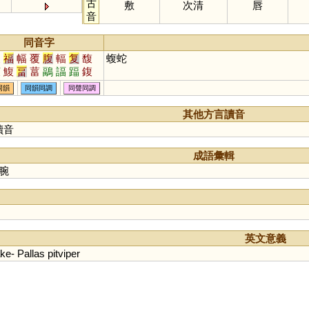
古
敷
次清
唇
音
同音字
複
福
幅
覆
腹
輻
复
馥
蝮蛇
愎
鰒
畐
葍
鶝
諨
踾
鍑
同韻
同韻同調
同聲同調
其他方言讀音
讀音
成語彙輯
腕
英文意義
ke
-
Pallas
pitviper