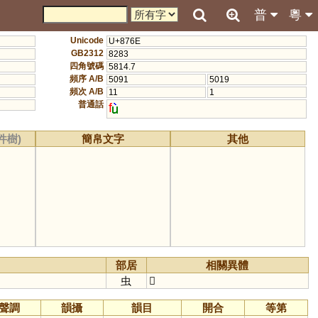
普
粵
Unicode
U+876E
GB2312
8283
四角號碼
5814.7
頻序 A/B
5091
5019
頻次 A/B
11
1
普通話
f
件樹)
簡帛文字
其他
部居
相關異體
虫
𧐛
聲調
韻攝
韻目
開合
等第