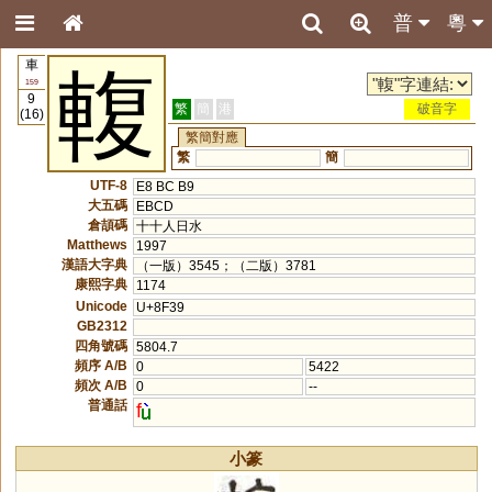
普
粵
車
輹
159
9
繁
簡
港
破音字
(16)
繁簡對應
繁
簡
UTF-8
E8 BC B9
大五碼
EBCD
倉頡碼
十十人日水
Matthews
1997
漢語大字典
（一版）3545；（二版）3781
康熙字典
1174
Unicode
U+8F39
GB2312
四角號碼
5804.7
頻序 A/B
0
5422
頻次 A/B
0
--
普通話
f
小篆