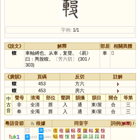
字例:
1/1
《說文》
解釋
部居
相關異體
輹
車軸縛也。从車，复聲。《易》
車
𨎙
曰：輿脫輹。
〔芳六切〕
(301 /
303)
《廣韻》
頁碼
反切
註解
輹
453
方六
輹
453
房六
聲母
清濁
部位
聲調
韻攝
韻目
開合
等第
中
古
非
全清
唇
入
通
東
/
屋
合
三
音
奉
全濁
唇
入
通
東
/
屋
合
三
粵語音節
根據
同音字
詞例(
) /
&
解釋
備
復
複
福
幅
覆
腹
輻
复
馥
黃
周
p174
f
uk
1
蝠
蝮
愎
鰒
畐
鶝
諨
踾
鍑
李
何
p223
p360