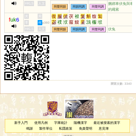
葍
HKLS
人文
捆綁車伏兔與車
同聲同韻
同韻同調
同聲同調
的繩索
復
服
伏
茯
袱
复
斛
馥
匐
黃
周
f
uk
6
宓
襆
洑
菔
鰒
𠬝
鴔
棴
垘
李
何
p360
澓
纀
鵩
蕧
箙
虙
HKLS
人文
伏兔
同聲同韻
同韻同調
同聲同調
瀏覽次數: 3340
新手入門
使用凡例
字庫統計
隨機漢字
最近被搜索的漢字
鳴謝
製作單位
私隱政策
免責聲明
意見簿