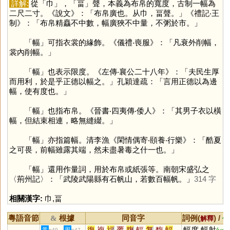
詳解:
從「
巾
」，「
畐
」聲，本義為布帛的寬度，古制一幅為
二尺二寸。《說文》：「布帛廣也。从巾，畐聲。」《禮記‧王
制》：「布帛精麤不中數，幅廣狹不中量，不粥於市。」
「
幅
」可指衣裳的緣飾。《儀禮‧喪服》：「凡衰外削幅，
裳內削幅。」
「
幅
」也表示限度。《左傳‧襄公二十八年》：「夫民生厚
而用利，於是乎正德以幅之。」孔穎達疏：「言用正德以為邊
幅，使有度也。」
「
幅
」也指布帛。《晉書‧四夷傳‧倭人》：「其男子衣以橫
幅，但結束相連，略無縫綴。」
「
幅
」亦指篇幅。清李漁《閑情偶寄‧頤養‧行樂》：「酷夏
之可畏，前幅雖露其端，然未盡暑毒之什一也。」
「
幅
」還用作量詞，用於布帛或紙張等。南朝宋盛弘之
〈荊州記〉：「武陵武陽縣有石帆山，若數百幅帆。」
314 字
相關漢字:
巾
,
畐
粵語音節
根據
同音字
詞例(
) /
&
解釋
備
復
複
福
覆
腹
輻
复
馥
蝠
幅度,幅射
黃
周
p49
p47