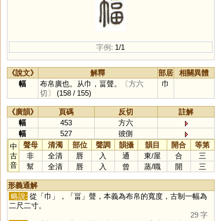
字例:
1/1
《說文》
解釋
部居
相關異體
幅
布帛廣也。从巾，畐聲。
〔方六
巾
切〕
(158 / 155)
《廣韻》
頁碼
反切
註解
幅
453
方六
幅
527
彼側
聲母
清濁
部位
聲調
韻攝
韻目
開合
等第
中
古
非
全清
唇
入
通
東
/
屋
合
三
音
幫
全清
唇
入
曾
蒸
/
職
開
三
形義通解
略說:
從「
巾
」，「
畐
」聲，本義為布帛的寬度，古制一幅為
二尺二寸。
29 字