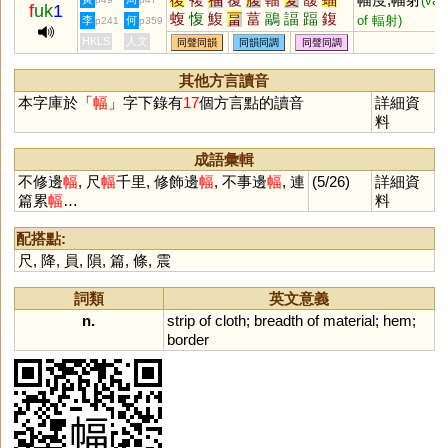
(var.
f
uk
1
蝮
愎
鰒
畐
葍
鶝
諨
踾
鍑
of 輻射)
李
何
p241
p359
輹
HKLS
人文
同聲同韻
同韻同調
同聲同調
其他方言讀音
本字庫於「
幅
」字下錄有
17
個方言點的讀音
詳細資
料
成語彙輯
不修邊
幅
, 尺
幅
千里, 修飾邊
幅
, 不事邊
幅
, 連
(5/26)
詳細資
篇累
幅
…
料
配搭點:
尺
,
降
,
員
,
隕
,
篇
,
條
,
震
詞類
英文意義
n.
strip
of
cloth
;
breadth
of
material
;
hem
;
border