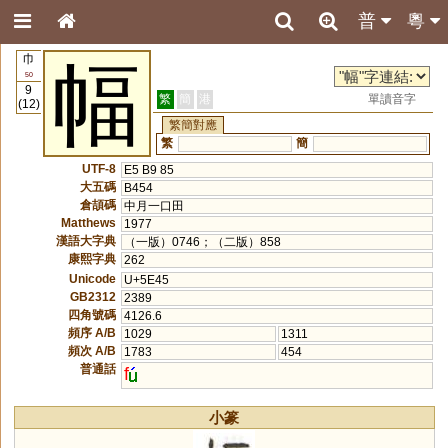
普
粵
巾
幅
50
9
繁
簡
港
單讀音字
(12)
繁簡對應
繁
簡
UTF-8
E5 B9 85
大五碼
B454
倉頡碼
中月一口田
Matthews
1977
漢語大字典
（一版）0746；（二版）858
康熙字典
262
Unicode
U+5E45
GB2312
2389
四角號碼
4126.6
頻序 A/B
1029
1311
頻次 A/B
1783
454
普通話
f
小篆