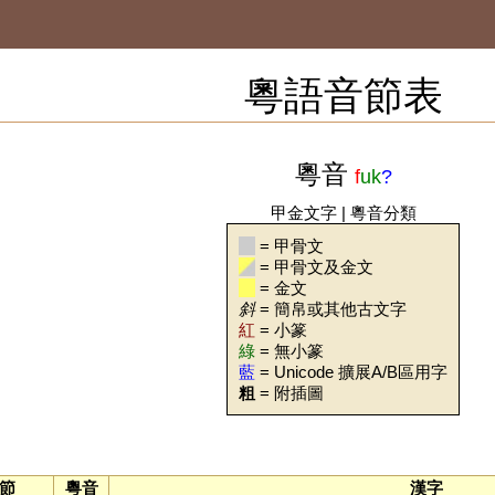
粵語音節表
粵音
f
uk
?
甲金文字
|
粵音分類
= 甲骨文
= 甲骨文及金文
= 金文
斜
= 簡帛或其他古文字
紅
= 小篆
綠
= 無小篆
藍
= Unicode 擴展A/B區用字
粗
= 附插圖
節
粵音
漢字