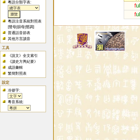
粵語分類字表:
f
u
f
u
粵語注音系統對照表
[
聲母
|
韻母
|
聲調
]
普通話音節表
其他方言讀音
工具
《說文》全文索引
《讀史方輿紀要》
成語彙輯
繁簡對照表
設定
冷僻字:
粵音系統: