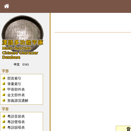
中文
ENG
字形
部首索引
筆畫索引
甲骨部件表
金文部件表
形義源流通解
字音
粵語音節表
粵語聲母表
粵語韻母表
音