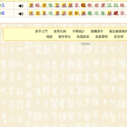
k
1
复
,
幅
,
復
,
愎
,
畐
,
福
,
腹
,
葍
,
蝠
,
蝮
,
複
,
覆
,
諨
,
踾
,
輹
,
k
6
伏
,
匐
,
𠬝
,
垘
,
复
,
宓
,
復
,
斛
,
服
,
棴
,
洑
,
澓
,
箙
,
纀
,
茯
,
新手入門
使用凡例
字庫統計
隨機漢字
最近被搜索
鳴謝
製作單位
私隱政策
免責聲明
意見簿
（
管理員
）