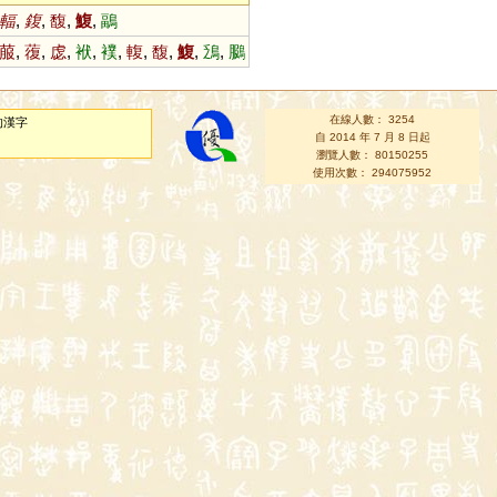
輻
,
鍑
,
馥
,
鰒
,
鶝
菔
,
蕧
,
虙
,
袱
,
襆
,
輹
,
馥
,
鰒
,
鴔
,
鵩
在線人數： 3254
的漢字
自 2014 年 7 月 8 日起
瀏覽人數： 80150255
使用次數： 294075952