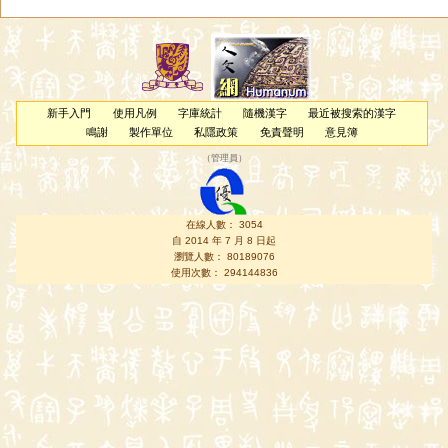
新手入門
使用凡例
字庫統計
隨機漢字
最近被搜索的漢字
鳴謝
製作單位
私隱政策
免責聲明
意見簿
（
管理員
）
在線人數： 3054
自 2014 年 7 月 8 日起
瀏覽人數： 80189076
使用次數： 294144836