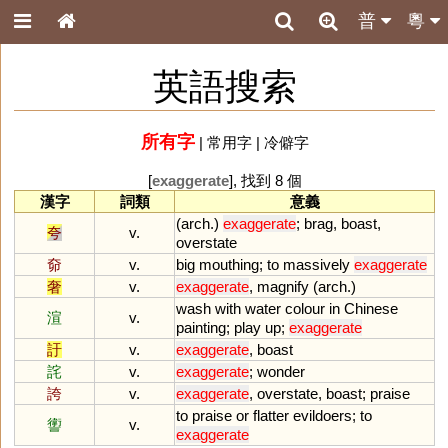
普
粵
英語搜索
所有字
|
常用字
|
冷僻字
[
exaggerate
], 找到 8 個
漢字
詞類
意義
(
arch
.)
exaggerate
;
brag
,
boast
,
夸
v.
overstate
奅
v.
big
mouthing
;
to
massively
exaggerate
奢
v.
exaggerate
,
magnify
(
arch
.)
wash
with
water
colour
in
Chinese
渲
v.
painting
;
play
up
;
exaggerate
訏
v.
exaggerate
,
boast
詫
v.
exaggerate
;
wonder
誇
v.
exaggerate
,
overstate
,
boast
;
praise
to
praise
or
flatter
evildoers
;
to
讆
v.
exaggerate