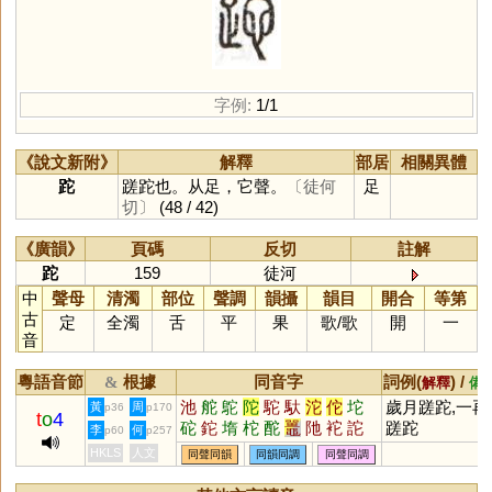
字例:
1/1
《說文新附》
解釋
部居
相關異體
跎
蹉跎也。从足，它聲。
〔徒何
足
切〕
(48 / 42)
《廣韻》
頁碼
反切
註解
跎
159
徒河
中
聲母
清濁
部位
聲調
韻攝
韻目
開合
等第
古
定
全濁
舌
平
果
歌
/
歌
開
一
音
粵語音節
根據
同音字
詞例(
) /
&
解釋
備
池
舵
鴕
陀
駝
馱
沱
佗
坨
歲月蹉跎,一再
黃
周
p36
p170
t
o
4
砣
鉈
堶
柁
酡
鼉
阤
袉
詑
蹉跎
李
何
p60
p257
碢
岮
柂
紽
杝
驒
鮀
HKLS
人文
同聲同韻
同韻同調
同聲同調