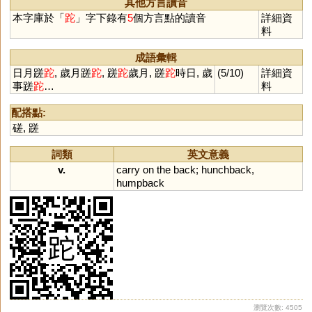
其他方言讀音
本字庫於「
跎
」字下錄有
5
個方言點的讀音
詳細資
料
成語彙輯
日月蹉
跎
, 歲月蹉
跎
, 蹉
跎
歲月, 蹉
跎
時日, 歲
(5/10)
詳細資
事蹉
跎
…
料
配搭點:
磋
,
蹉
詞類
英文意義
v.
carry
on
the
back
;
hunchback
,
humpback
瀏覽次數: 4505