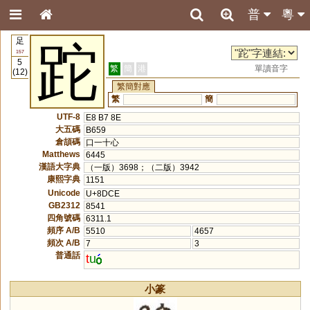
普
粵
足
跎
157
5
繁
簡
港
單讀音字
(12)
繁簡對應
繁
簡
UTF-8
E8 B7 8E
大五碼
B659
倉頡碼
口一十心
Matthews
6445
漢語大字典
（一版）3698；（二版）3942
康熙字典
1151
Unicode
U+8DCE
GB2312
8541
四角號碼
6311.1
頻序 A/B
5510
4657
頻次 A/B
7
3
普通話
t
u
小篆