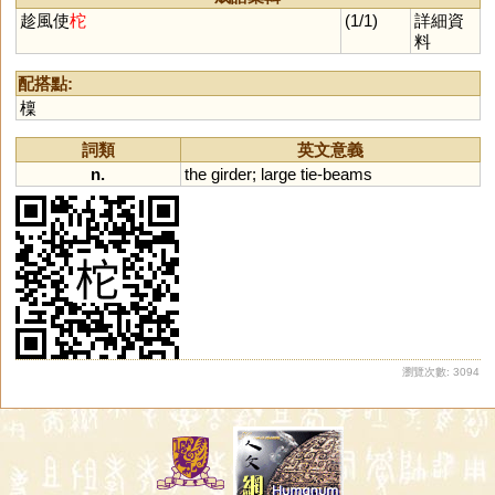
趁風使
柁
(1/1)
詳細資
料
配搭點:
檁
詞類
英文意義
n.
the
girder
;
large
tie
-
beams
瀏覽次數: 3094