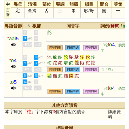
中
聲母
清濁
部位
聲調
韻攝
韻目
開合
等第
古
定
全濁
舌
上
果
歌
/
哿
開
一
音
粵語音節
根據
同音字
詞例(
) /
&
解釋
備
舵
黃
周
t
aai
5
李
何
p60
t
o
4
HKLS
人文
「柁
」的異讀
同聲同韻
同韻同調
同聲同調
字
池
舵
鴕
陀
駝
馱
沱
佗
坨
黃
周
p75
t
o
4
砣
跎
鉈
堶
酡
鼉
阤
袉
詑
李
何
p60
p257
碢
岮
柂
紽
杝
驒
鮀
HKLS
人文
同「
舵
」
同聲同韻
同韻同調
同聲同調
妥
橢
舵
嫷
隓
詑
黃
周
p36
p75
t
o
5
李
何
p60
t
o
4
HKLS
人文
「柁
」的異讀
同聲同韻
同韻同調
同聲同調
字
其他方言讀音
本字庫於「
柁
」字下錄有
3
個方言點的讀音
詳細資
料
成語彙輯