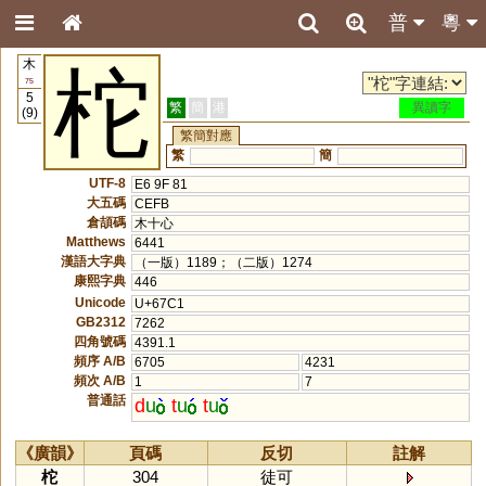
普
粵
木
柁
75
5
繁
簡
港
異讀字
(9)
繁簡對應
繁
簡
UTF-8
E6 9F 81
大五碼
CEFB
倉頡碼
木十心
Matthews
6441
漢語大字典
（一版）1189；（二版）1274
康熙字典
446
Unicode
U+67C1
GB2312
7262
四角號碼
4391.1
頻序 A/B
6705
4231
頻次 A/B
1
7
普通話
d
u
t
u
t
u
《廣韻》
頁碼
反切
註解
柁
304
徒可