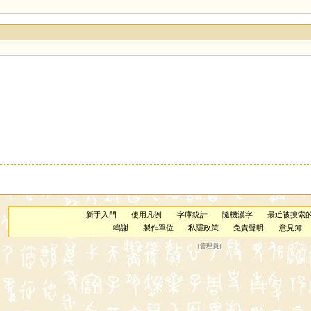
新手入門
使用凡例
字庫統計
隨機漢字
最近被搜索
鳴謝
製作單位
私隱政策
免責聲明
意見簿
（
管理員
）