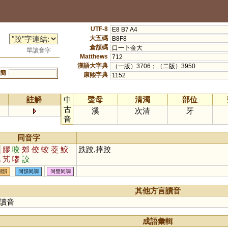
UTF-8
E8 B7 A4
大五碼
B8F8
倉頡碼
口一卜金大
單讀音字
Matthews
712
漢語大字典
（一版）3706；（二版）3950
簡
康熙字典
1152
註解
中
聲母
清濁
部位
古
溪
次清
牙
音
同音字
教
膠
咬
郊
佼
蛟
茭
鮫
跌跤,摔跤
鵁
艽
嘐
詨
同韻
同韻同調
同聲同調
其他方言讀音
讀音
成語彙輯