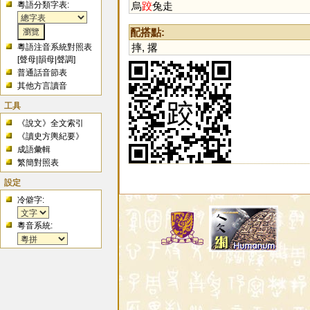
粵語分類字表:
烏
跤
兔走
配搭點:
摔
,
撂
粵語注音系統對照表
[
聲母
|
韻母
|
聲調
]
普通話音節表
其他方言讀音
工具
《說文》全文索引
《讀史方輿紀要》
成語彙輯
繁簡對照表
設定
冷僻字:
粵音系統: