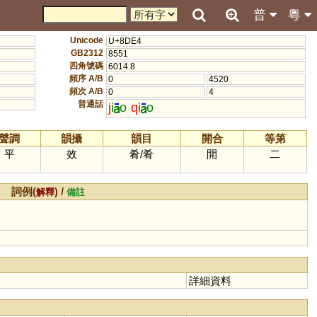
普
粵
Unicode
U+8DE4
GB2312
8551
四角號碼
6014.8
頻序 A/B
0
4520
頻次 A/B
0
4
普通話
j
i
o
q
i
o
聲調
韻攝
韻目
開合
等第
平
效
肴
/
肴
開
二
詞例(
) /
解釋
備註
詳細資料