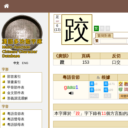
足
跤
157
6
繁
簡
港
(13)
繁簡對應
繁
《廣韻》
頁碼
反切
跤
153
口交
中文
ENG
字形
部首索引
粵語音節
根據
&
筆畫索引
交
黃
周
p3
p171
g
aau
1
甲骨部件表
轇
李
何
p106
p20
金文部件表
HKLS
人文
同聲
形義源流通解
字音
本字庫於「
跤
」字下錄有
11
個方言點的
粵語音節表
粵語聲母表
粵語韻母表