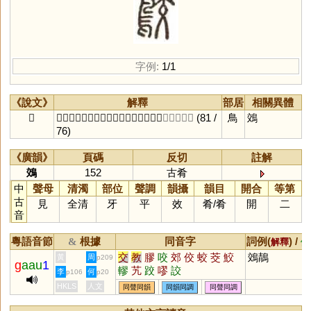
字例:
1/1
《說文》
解釋
部居
相關異體
𪁉
𪁉𪂴也。从鳥，交聲。一曰：𪁉𪈒也。
〔古肴切〕
(81 /
鳥
鵁
76)
《廣韻》
頁碼
反切
註解
鵁
152
古肴
中
聲母
清濁
部位
聲調
韻攝
韻目
開合
等第
古
見
全清
牙
平
效
肴
/
肴
開
二
音
粵語音節
根據
同音字
詞例(
) /
&
解釋
備
交
教
膠
咬
郊
佼
蛟
茭
鮫
鵁鶄
黃
周
p209
g
aau
1
轇
艽
跤
嘐
詨
李
何
p106
p20
HKLS
人文
同聲同韻
同韻同調
同聲同調