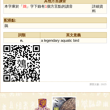
其他方言讀音
本字庫於「
鵁
」字下錄有
1
個方言點的讀音
詳細資
料
配搭點:
鶄
詞類
英文意義
n.
a
legendary
aquatic
bird
瀏覽次數: 2925