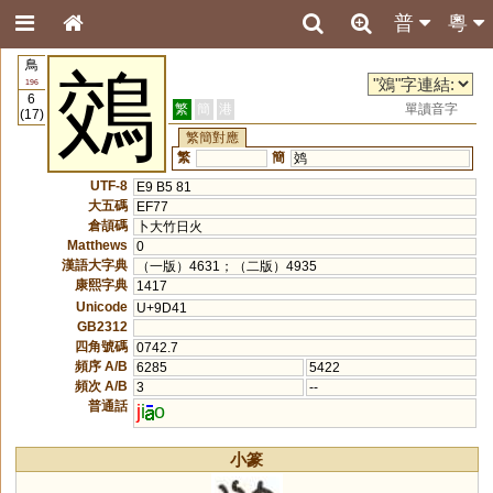
普
粵
鳥
鵁
196
6
繁
簡
港
單讀音字
(17)
繁簡對應
繁
簡
䴔
UTF-8
E9 B5 81
大五碼
EF77
倉頡碼
卜大竹日火
Matthews
0
漢語大字典
（一版）4631；（二版）4935
康熙字典
1417
Unicode
U+9D41
GB2312
四角號碼
0742.7
頻序 A/B
6285
5422
頻次 A/B
3
--
普通話
j
i
o
小篆