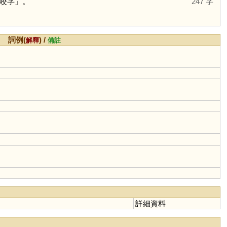
咬字」。
247 字
詞例(
) /
解釋
備註
詳細資料