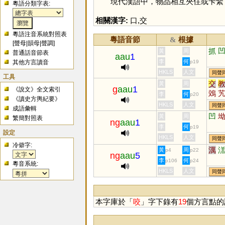
現代漢語中，物品相互夾住或卡緊
粵語分類字表:
相關漢字:
口
,
交
粵語注音系統對照表
粵語音節
根據
&
[
聲母
|
韻母
|
聲調
]
抓
黃
周
普通話音節表
aau
1
李
何
其他方言讀音
p19
HKLS
人文
同聲
工具
交
黃
周
g
aau
1
《說文》全文索引
鵁
李
何
p20
《讀史方輿紀要》
HKLS
人文
同聲
成語彙輯
凹
黃
周
繁簡對照表
ng
aau
1
李
何
p19
設定
HKLS
人文
同聲
冷僻字:
澫
黃
周
p4
p22
ng
aau
5
李
何
p106
p24
粵音系統:
HKLS
人文
同聲
本字庫於「
咬
」字下錄有
19
個方言點的