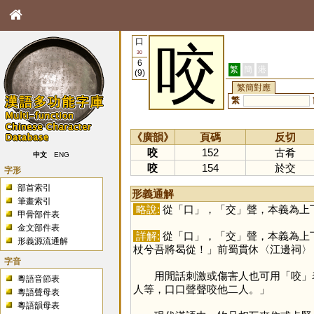
口
咬
30
6
繁
簡
港
(9)
繁簡對應
繁
《廣韻》
頁碼
反切
咬
152
古肴
中文
ENG
咬
154
於交
字形
部首索引
形義通解
筆畫索引
略說:
從「
口
」，「
交
」聲，本義為上
甲骨部件表
金文部件表
詳解:
從「
口
」，「
交
」聲，本義為上
形義源流通解
杖兮吾將曷從！」前蜀貫休〈江邊祠〉
字音
用閒話刺激或傷害人也可用「
咬
」
粵語音節表
人等，口口聲聲咬他二人。」
粵語聲母表
粵語韻母表