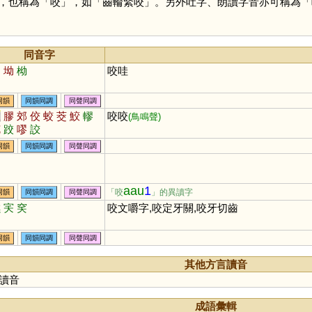
，也稱為「
咬
」，如「齒輪緊咬」。另外吐字、朗讀字音亦可稱為「
同音字
凹
坳
柪
咬哇
同韻
同韻同調
同聲同調
教
膠
郊
佼
蛟
茭
鮫
轇
咬咬
(鳥鳴聲)
艽
跤
嘐
詨
同韻
同韻同調
同聲同調
坳
aau
1
「咬
」的異讀字
同韻
同韻同調
同聲同調
溔
宎
穾
咬文嚼字,咬定牙關,咬牙切齒
同韻
同韻同調
同聲同調
其他方言讀音
讀音
成語彙輯