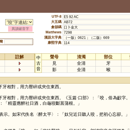
UTF-8
E5 92 AC
大五碼
AB72
倉頡碼
口卜金大
異讀破音字
Matthews
7298
漢語大字典
（一版）0621；（二版）669
簡
康熙字典
114
註解
聲母
清濁
部位
中
古
見
全清
牙
音
影
全清
喉
下牙相對，用力壓碎或夾住東西。
下牙相對，用力壓碎或夾住東西。《玉篇·口部》：「咬，俗為齩字
：「精靈應醉社日酒，白龜咬斷菖蒲根。」
表示。如宋代佚名〈醉太平〉：「奴兒近日聽人咬，把初心忘卻。」