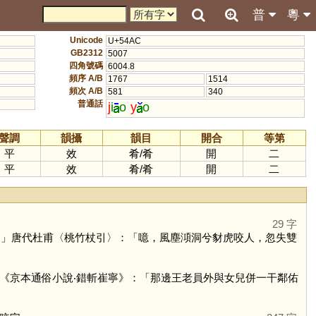
普
粵
Unicode
U+54AC
GB2312
5007
四角號碼
6004.8
頻序 A/B
1767
1514
頻次 A/B
581
340
普通話
j
i
o
y
o
聲調
韻攝
韻目
開合
等第
平
效
肴
/
肴
開
二
平
效
肴
/
肴
開
二
29 字
。」唐代杜甫〈桃竹杖引〉：「噫，風塵澒洞兮豺虎咬人，忽失雙
《京本通俗小說‧錯斬崔寧》：「那邊王老員外與女兒併一干鄰佑