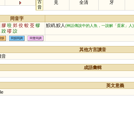
古
見
全清
牙
音
同音字
教
膠
咬
郊
佼
蛟
茭
轇
鮫綃,鮫人
(神話傳說中的人魚，一說解「蛋家」人)
艽
跤
嘐
詨
同韻
同韻同調
同聲同調
其他方言讀音
讀音
成語彙輯
英文意義
le