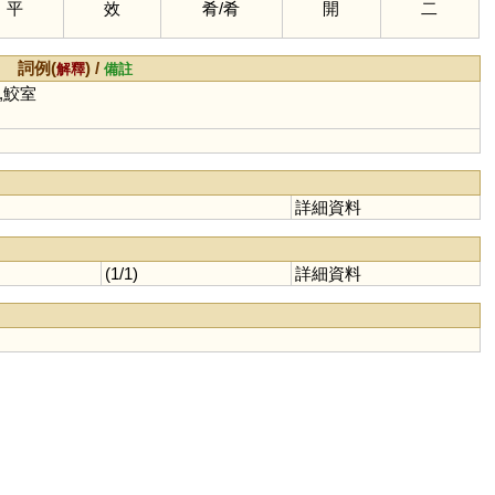
平
效
肴
/
肴
開
二
詞例(
) /
解釋
備註
,鮫室
詳細資料
(1/1)
詳細資料