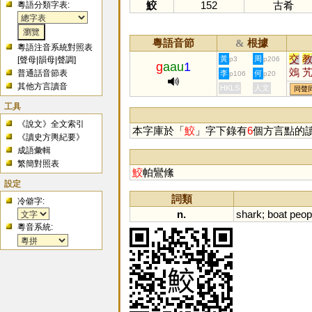
鮫
152
古肴
粵語分類字表:
粵語音節
根據
&
粵語注音系統對照表
交
黃
周
[
聲母
|
韻母
|
聲調
]
p3
p206
g
aau
1
鵁
普通話音節表
李
何
p106
p20
其他方言讀音
HKLS
人文
同聲
工具
《說文》全文索引
本字庫於「
鮫
」字下錄有
6
個方言點的
《讀史方輿紀要》
成語彙輯
繁簡對照表
鮫
帕鸞絛
設定
詞類
冷僻字:
n.
shark
;
boat
peop
粵音系統: