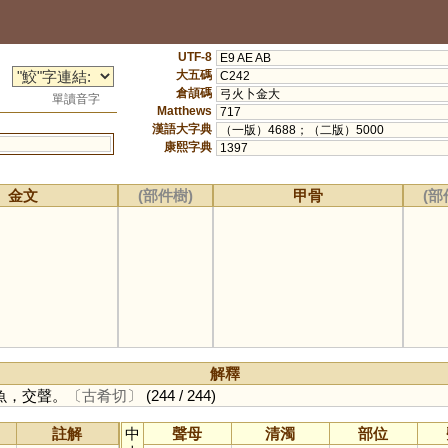
UTF-8
E9 AE AB
大五碼
C242
倉頡碼
弓火卜金大
單讀音字
Matthews
717
漢語大字典
（一版）4688；（二版）5000
康熙字典
1397
金文
(部件樹)
甲骨
(部
解釋
魚，交聲。
〔古肴切〕
(244 / 244)
註解
中
聲母
清濁
部位