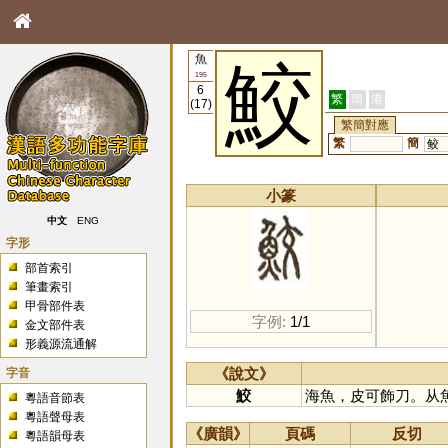
魚
鮫
195
6
繁
簡
港
(17)
繁簡對應
繁
簡
鲛
小篆
中文
ENG
字形
部首索引
筆畫索引
甲骨部件表
字例:
1/1
金文部件表
形義源流通解
字音
《說文》
鮫
海魚，皮可飾刀。从
粵語音節表
粵語聲母表
《廣韻》
頁碼
反切
粵語韻母表