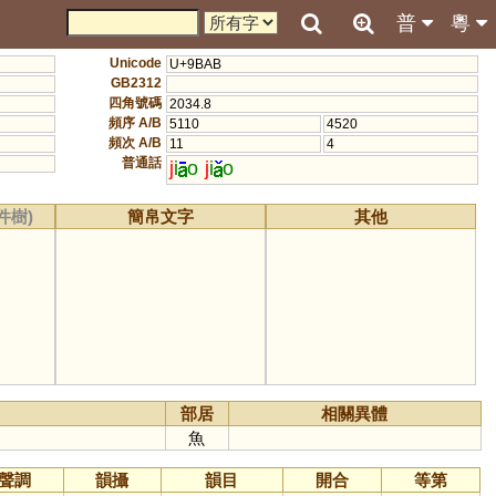
普
粵
Unicode
U+9BAB
GB2312
四角號碼
2034.8
頻序 A/B
5110
4520
頻次 A/B
11
4
普通話
j
i
o
j
i
o
件樹)
簡帛文字
其他
部居
相關異體
魚
聲調
韻攝
韻目
開合
等第