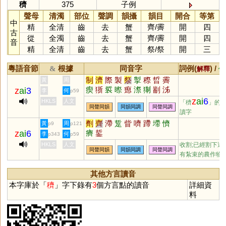
穧
375
子例
聲母
清濁
部位
聲調
韻攝
韻目
開合
等第
中
精
全清
齒
去
蟹
齊
/
霽
開
四
古
從
全濁
齒
去
蟹
齊
/
霽
開
四
音
精
全清
齒
去
蟹
祭
/
祭
開
三
粵語音節
根據
同音字
詞例(
) /
&
解釋
備
制
濟
際
製
祭
掣
穄
晢
霽
黃
周
瘈
狾
裚
暩
瘛
漈
猘
剬
泲
z
ai
3
李
何
p59
z
ai
6
HKLS
人文
「穧
」的
同聲同韻
同韻同調
同聲同調
讀字
劑
齊
滯
踅
眥
嚌
蹛
墆
懠
黃
周
p9
p121
z
ai
6
癠
銴
李
何
p343
p59
HKLS
人文
收割;已經割下還
同聲同韻
同韻同調
同聲同調
有紮束的農作物
其他方言讀音
本字庫於「
穧
」字下錄有
3
個方言點的讀音
詳細資
料