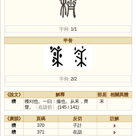
字例:
1/1
甲骨
字例:
2/2
《說文》
解釋
部居
相關異體
穧
穫刈也。一曰：撮也。从禾，齊
禾
聲。
〔在詣切〕
(145 / 141)
《廣韻》
頁碼
反切
註解
穧
370
子計
穧
371
在詣