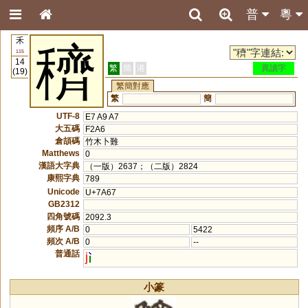
普
粵
禾
穧
115
14
繁
簡
港
異讀字
(19)
繁簡對應
繁
簡
UTF-8
E7 A9 A7
大五碼
F2A6
倉頡碼
竹木卜難
Matthews
0
漢語大字典
（一版）2637；（二版）2824
康熙字典
789
Unicode
U+7A67
GB2312
四角號碼
2092.3
頻序 A/B
0
5422
頻次 A/B
0
--
普通話
j
小篆