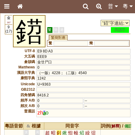
普
粵
金
鍣
167
9
繁
簡
港
異讀字
(17)
繁簡對應
繁
簡
UTF-8
E9 8D A3
大五碼
EEE9
倉頡碼
金廿尸口
Matthews
0
漢語大字典
（一版）4228；（二版）4540
康熙字典
1242
Unicode
U+9363
GB2312
四角號碼
8416.2
頻序 A/B
0
--
頻次 A/B
0
--
普通話
zh
o
粵語音節
根據
同音字
詞例(
) /
&
解釋
備註
超
昭
釗
鍬
怊
幧
炤
繰
弨
黃
周