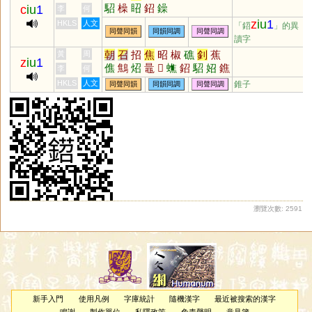
駋
橾
眧
鉊
鐰
c
iu
1
李
何
z
iu
1
HKLS
人文
「鍣
」的異
同聲同韻
同韻同調
同聲同調
讀字
朝
召
招
焦
昭
椒
礁
釗
蕉
黃
周
z
iu
1
僬
鷦
炤
鼂
𦩻
蟭
鉊
駋
妱
鐎
李
何
膲
燋
嫶
HKLS
人文
錐子
同聲同韻
同韻同調
同聲同調
瀏覽次數: 2591
新手入門
使用凡例
字庫統計
隨機漢字
最近被搜索的漢字
鳴謝
製作單位
私隱政策
免責聲明
意見簿