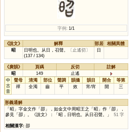
字例:
1/1
《說文》
解釋
部居
相關異體
昭
日明也。从日，召聲。
〔止遙切〕
日
(137 / 134)
《廣韻》
頁碼
反切
註解
昭
149
止遙
中
聲母
清濁
部位
聲調
韻攝
韻目
開合
等第
古
禪
全濁
齒
平
效
宵
/
宵
開
三
音
形義通解
「
昭
」字金文作「
卲
」，如金文中周昭王之「
昭
」作「
卲
」，
參見「
卲
」。《說文》：「昭，日明也。从日召聲。」
51 字
相關漢字:
卲