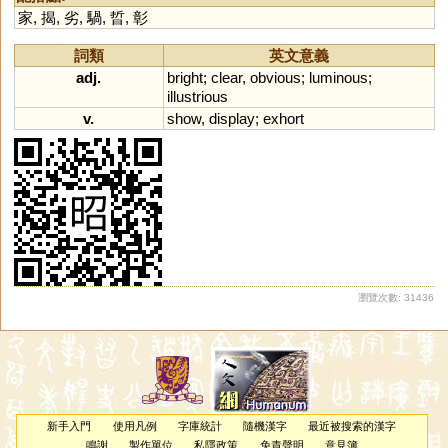
家
,
揭
,
劣
,
騧
,
晢
,
彰
詞類
英文意義
adj.
bright
;
clear
,
obvious
;
luminous
;
illustrious
v.
show
,
display
;
exhort
瀏覽次數: 31436
新手入門
使用凡例
字庫統計
隨機漢字
最近被搜索的漢字
鳴謝
製作單位
私隱政策
免責聲明
意見簿