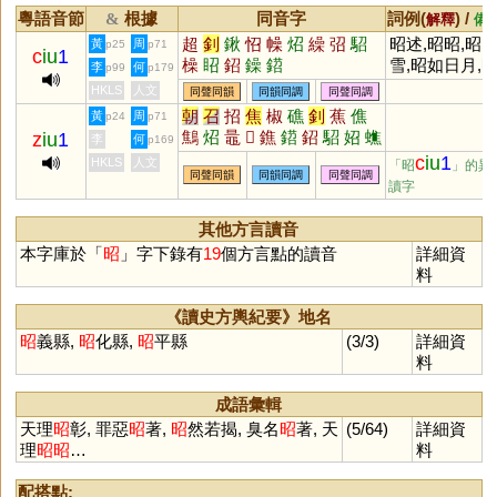
粵語音節
根據
同音字
詞例(
) /
&
解釋
備
超
釗
鍬
怊
幧
炤
繰
弨
駋
昭述,昭昭,昭
黃
周
p25
p71
c
iu
1
橾
眧
鉊
鐰
鍣
雪,昭如日月,
李
何
p99
p179
然若揭,昭德塞
HKLS
人文
同聲同韻
同韻同調
同聲同調
違,罪惡昭彰
朝
召
招
焦
椒
礁
釗
蕉
僬
黃
周
p24
p71
鷦
炤
鼂
𦩻
鐎
鍣
鉊
駋
妱
蟭
z
iu
1
李
何
p169
膲
燋
嫶
c
iu
1
HKLS
人文
「昭
」的異
同聲同韻
同韻同調
同聲同調
讀字
其他方言讀音
本字庫於「
昭
」字下錄有
19
個方言點的讀音
詳細資
料
《讀史方輿紀要》地名
昭
義縣,
昭
化縣,
昭
平縣
(3/3)
詳細資
料
成語彙輯
天理
昭
彰, 罪惡
昭
著,
昭
然若揭, 臭名
昭
著, 天
(5/64)
詳細資
理
昭
昭
…
料
配搭點: