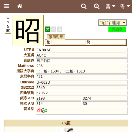
普
粵
日
昭
72
5
繁
簡
港
異讀字
(9)
繁簡對應
繁
簡
UTF-8
E6 98 AD
大五碼
AC4C
倉頡碼
日尸竹口
Matthews
236
漢語大字典
（一版）1504；（二版）1613
康熙字典
421
Unicode
U+662D
GB2312
5349
四角號碼
6706.2
頻序 A/B
2198
3274
頻次 A/B
314
30
普通話
zh
o
小篆