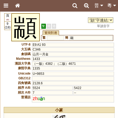
普
粵
頁
顓
181
9
繁
簡
港
單讀音字
(18)
繁簡對應
繁
簡
颛
UTF-8
E9 A1 93
大五碼
C346
倉頡碼
山月一月金
Matthews
1433
漢語大字典
（一版）4382；（二版）4671
康熙字典
1335
Unicode
U+9853
GB2312
四角號碼
2128.6
頻序 A/B
5524
5422
頻次 A/B
7
--
普通話
zh
u
n
小篆