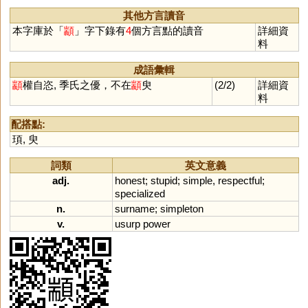
其他方言讀音
本字庫於「
顓
」字下錄有
4
個方言點的讀音
詳細資
料
成語彙輯
顓
權自恣, 季氏之優，不在
顓
臾
(2/2)
詳細資
料
配搭點:
頊
,
臾
詞類
英文意義
adj.
honest
;
stupid
;
simple
,
respectful
;
specialized
n.
surname
;
simpleton
v.
usurp
power