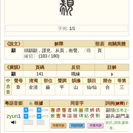
字例:
1/1
《說文》
解釋
部居
相關異體
顓
頭顓顓，謹皃。从頁，耑聲。
〔職
頁
緣切〕
(183 / 180)
《廣韻》
頁碼
反切
註解
顓
141
職緣
中
聲母
清濁
部位
聲調
韻攝
韻目
開合
等第
古
章
全清
齒
平
山
仙
/
仙
合
三
音
粵語音節
根據
同音字
詞例(
) /
&
解釋
備
專
鑽
尊
遵
磚
耑
攢
鱒
鐫
顓頊
黃
周
(五帝之一)
p52
p196
z
yun
1
朘
叀
篿
諯
脧
瑼
鉆
僎
劗
顓兵,顓門,顓
李
何
p225
p375
剸
躦
鱄
鄟
嫥
塼
膞
蒙,顓醇,顓民,
HKLS
人文
姓氏;謹慎;蒙昧;
同聲同韻
同韻同調
同聲同調
顓制,顓權,顓
「專」
政,顓權自恣