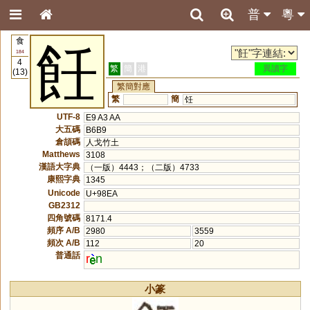
普
粵
食
飪
184
4
繁
簡
港
異讀字
(13)
繁簡對應
繁
簡
饪
UTF-8
E9 A3 AA
大五碼
B6B9
倉頡碼
人戈竹土
Matthews
3108
漢語大字典
（一版）4443；（二版）4733
康熙字典
1345
Unicode
U+98EA
GB2312
四角號碼
8171.4
頻序 A/B
2980
3559
頻次 A/B
112
20
普通話
r
n
小篆