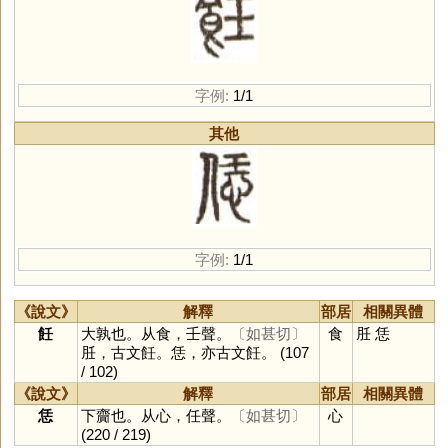
字例:
1/1
其他
字例:
1/1
《說文》
解釋
部居
相關異體
飪
大孰也。从食，壬聲。
〔如甚切〕
食
䏕
恁
䏕，古文飪。恁，亦古文飪。
(107
/ 102)
《說文》
解釋
部居
相關異體
恁
下齎也。从心，任聲。
〔如甚切〕
心
(220 / 219)