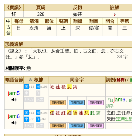
《廣韻》
頁碼
反切
註解
飪
328
如甚
中
聲母
清濁
部位
聲調
韻攝
韻目
開合
等第
古
日
次濁
齒
上
深
侵
/
寢
開
三
音
形義通解
《說文》：「大孰也。从食壬聲。䏕，古文飪。恁，亦古文
飪。」參「
恁
」。
34 字
相關漢字:
恁
粵語音節
根據
同音字
詞例(
) /
&
解釋
備
衽
荏
稔
恁
栠
黃
周
p14
p198
j
am
5
李
何
j
am
6
HKLS
人文
「飪
」的
同聲同韻
同韻同調
同聲同調
讀字
任
衽
紝
妊
賃
荏
恁
腍
鵀
烹飪,烹飪鼎鼐
黃
周
p14
p198
j
am
6
失飪
(烹调生熟
李
何
p38
p94
,飪餗
宜)
(鼎中的
HKLS
人文
同聲同韻
同韻同調
同聲同調
佳肴)