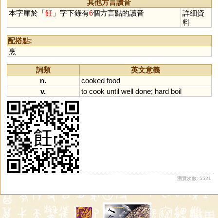
其他方言讀音
本字庫於「
飪
」字下錄有
6
個方言點的讀音
詳細資
料
配搭點:
烹
詞類
英文意義
n.
cooked
food
v.
to
cook
until
well
done
;
hard
boil
瀏覽次數: 5521