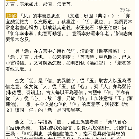
方言，表示如此、那個、怎麼等。
39 字
詳解:
「
恁
」的本義是思念，《文選．班固〈典引〉》：「亦
宜懃恁旅力，以充厥道。」蔡邕注：「恁，思也。」 意謂要常
常念着盡心竭力，以成就其道義。宋王安石〈酬王伯虎〉詩：
「徂年幸未暮，此意可勤恁。」 意謂幸好還未年老，這個志向
要常常念及。
另「
恁
」在方言中亦用作代詞，清劉淇《助字辨略》：
「恁，方言，此也。」如宋姜夔：「等恁時，重覓幽香，已入
小窗橫幅。」又可解為怎麼，如明劉兌《嬌紅記》：「羞答答
看他恁麼。」
金文「
恁
」是「
信
」的異體字，從「
玉
」取古人以玉為憑
信之意。金文從「
人
」從「
玉
」從「
心
」，疑「
人
」亦為聲符
(朱德熙、裘錫圭)。古人每以玉為憑信，古璽中「
信
」字亦有
從「
人
」從「
心
」，故「
恁
」乃於「
信
」上加注意符「
玉
」(董
蓮池)。「
恁
」在金文是忠信的「
信
」的表意字，與後來《說
文》讀同「
任
」的「
恁
」是同形異字。
金文「
恁
」字讀為「
信
」，如王孫遺者鐘：「余恁台心，
𢓊(延)永余德」，指我使我心誠信，以長保我的德行。另如中山
王鼎：「非恁與忠，其隹(誰)能之？」指不是具備信與忠的