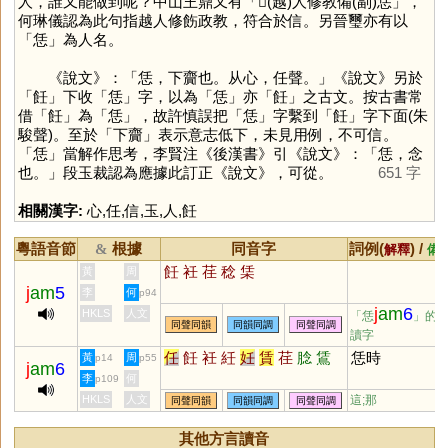
人，誰又能做到呢？中山王鼎又有「𩁹(越)人修教備(副)恁」，
何琳儀認為此句指越人修飭政教，符合於信。另晉璽亦有以
「
恁
」為人名。
《說文》：「恁，下齎也。从心，任聲。」《說文》另於
「
飪
」下收「
恁
」字，以為「
恁
」亦「
飪
」之古文。按古書常
借「
飪
」為「
恁
」，故許慎誤把「
恁
」字繫到「
飪
」字下面(朱
駿聲)。至於「下齎」表示意志低下，未見用例，不可信。
「
恁
」當解作思考，李賢注《後漢書》引《說文》：「恁，念
也。」段玉裁認為應據此訂正《說文》，可從。
651 字
相關漢字:
心
,
任
,
信
,
玉
,
人
,
飪
粵語音節
根據
同音字
詞例(
) /
&
解釋
備
飪
衽
荏
稔
栠
黃
周
j
am
5
李
何
p94
j
am
6
HKLS
人文
「恁
」的
同聲同韻
同韻同調
同聲同調
讀字
任
飪
衽
紝
妊
賃
荏
腍
鵀
恁時
黃
周
p14
p55
j
am
6
李
何
p109
HKLS
人文
這;那
同聲同韻
同韻同調
同聲同調
其他方言讀音