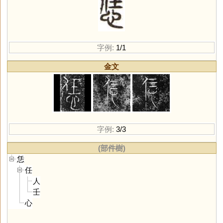
字例:
1/1
金文
字例:
3/3
(部件樹)
恁
任
人
壬
心