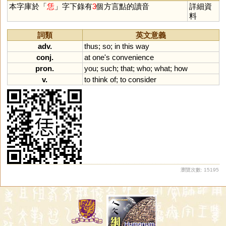
本字庫於「
恁
」字下錄有
3
個方言點的讀音
詳細資
料
詞類
英文意義
adv.
thus
;
so
;
in
this
way
conj.
at
one
'
s
convenience
pron.
you
;
such
;
that
;
who
;
what
;
how
v.
to
think
of
;
to
consider
瀏覽次數: 15195