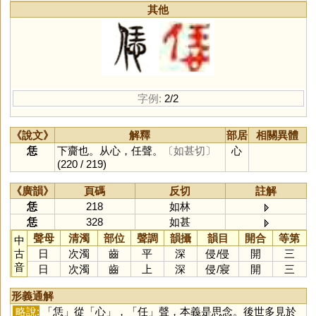
其他
字例:
2/2
《說文》
解釋
部居
相關異體
恁
下齎也。从心，任聲。
〔如甚切〕
心
(220 / 219)
《廣韻》
頁碼
反切
註解
恁
218
如林
恁
328
如甚
聲母
清濁
部位
聲調
韻攝
韻目
開合
等第
中
古
日
次濁
齒
平
深
侵
/
侵
開
三
音
日
次濁
齒
上
深
侵
/
寢
開
三
形義通解
略說:
「
恁
」從「
心
」，「
任
」聲，本義是思念。後世多見於