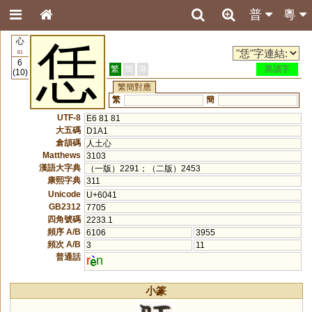
普
粵
心
恁
61
6
繁
簡
港
異讀字
(10)
繁簡對應
繁
簡
UTF-8
E6 81 81
大五碼
D1A1
倉頡碼
人土心
Matthews
3103
漢語大字典
（一版）2291；（二版）2453
康熙字典
311
Unicode
U+6041
GB2312
7705
四角號碼
2233.1
頻序 A/B
6106
3955
頻次 A/B
3
11
普通話
r
n
小篆