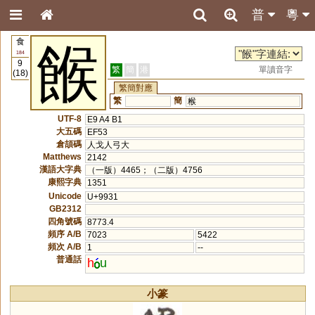
普
粵
食
餱
184
9
繁
簡
港
單讀音字
(18)
繁簡對應
繁
簡
糇
UTF-8
E9 A4 B1
大五碼
EF53
倉頡碼
人戈人弓大
Matthews
2142
漢語大字典
（一版）4465；（二版）4756
康熙字典
1351
Unicode
U+9931
GB2312
四角號碼
8773.4
頻序 A/B
7023
5422
頻次 A/B
1
--
普通話
h
u
小篆