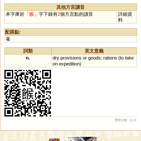
其他方言讀音
本字庫於「
餱
」字下錄有
2
個方言點的讀音
詳細資
料
配搭點:
餥
詞類
英文意義
n.
dry
provisions
or
goods
;
rations
(
to
take
on
expedition
)
瀏覽次數: 3129