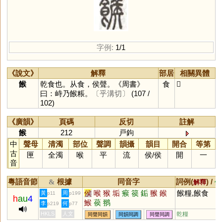
字例:
1/1
《說文》
解釋
部居
相關異體
餱
乾食也。从食，侯聲。《周書》
食
𩝍
曰：峙乃餱粻。
〔乎溝切〕
(107 /
102)
《廣韻》
頁碼
反切
註解
餱
212
戸鉤
中
聲母
清濁
部位
聲調
韻攝
韻目
開合
等第
古
匣
全濁
喉
平
流
侯
/
侯
開
一
音
粵語音節
根據
同音字
詞例(
) /
&
解釋
備
侯
喉
猴
垢
瘊
篌
銗
翭
鍭
餱糧,餱食
黃
周
p11
p199
h
au
4
鯸
葔
翵
李
何
p219
p77
HKLS
人文
乾糧
同聲同韻
同韻同調
同聲同調