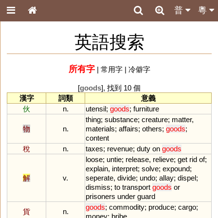
普
粵
英語搜索
所有字
|
常用字
|
冷僻字
[
goods
], 找到 10 個
漢字
詞類
意義
伙
n.
utensil
;
goods
;
furniture
thing
;
substance
;
creature
;
matter
,
物
n.
materials
;
affairs
;
others
;
goods
;
content
稅
n.
taxes
;
revenue
;
duty
on
goods
loose
;
untie
;
release
,
relieve
;
get
rid
of
;
explain
,
interpret
;
solve
;
expound
;
解
v.
seperate
,
divide
;
undo
;
allay
;
dispel
;
dismiss
;
to
transport
goods
or
prisoners
under
guard
goods
;
commodity
;
produce
;
cargo
;
貨
n.
money
;
bribe