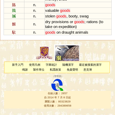
賂
n.
goods
賳
n.
valuable
goods
贓
n.
stolen
goods
,
booty
,
swag
dry
provisions
or
goods
;
rations
(
to
餱
n.
take
on
expedition
)
馱
n.
goods
on
draught
animals
新手入門
使用凡例
字庫統計
隨機漢字
最近被搜索的漢字
鳴謝
製作單位
私隱政策
免責聲明
意見簿
（
管理員
）
在線人數： 2657
自 2014 年 7 月 8 日起
瀏覽人數： 80323829
使用次數： 294389658