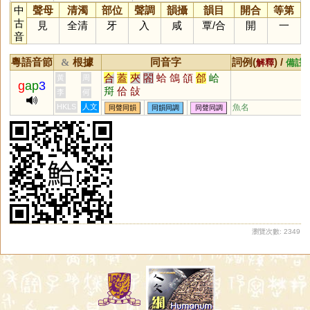
中
聲母
清濁
部位
聲調
韻攝
韻目
開合
等第
古
見
全清
牙
入
咸
覃
/
合
開
一
音
粵語音節
根據
同音字
詞例(
) /
&
解釋
備註
合
蓋
夾
閤
蛤
鴿
頜
郃
峆
黃
周
g
ap
3
搿
佮
敆
李
何
HKLS
人文
魚名
同聲同韻
同韻同調
同聲同調
瀏覽次數: 2349