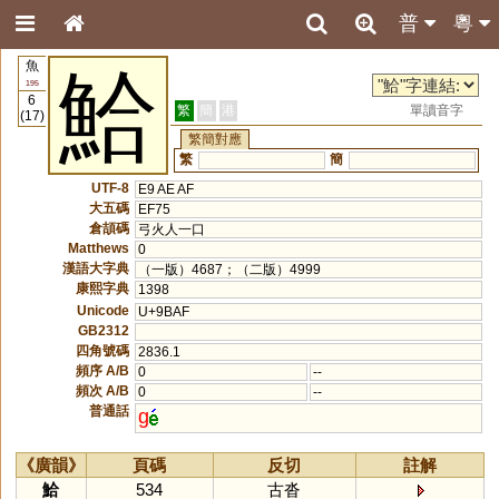
普
粵
魚
鮯
195
6
繁
簡
港
單讀音字
(17)
繁簡對應
繁
簡
UTF-8
E9 AE AF
大五碼
EF75
倉頡碼
弓火人一口
Matthews
0
漢語大字典
（一版）4687；（二版）4999
康熙字典
1398
Unicode
U+9BAF
GB2312
四角號碼
2836.1
頻序 A/B
0
--
頻次 A/B
0
--
普通話
g
《廣韻》
頁碼
反切
註解
鮯
534
古沓