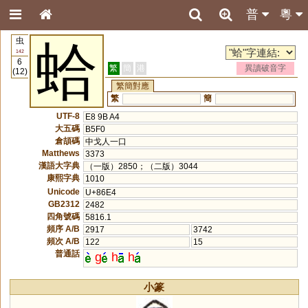
普
粵
虫
蛤
142
6
繁
簡
港
異讀破音字
(12)
繁簡對應
繁
簡
UTF-8
E8 9B A4
大五碼
B5F0
倉頡碼
中戈人一口
Matthews
3373
漢語大字典
（一版）2850；（二版）3044
康熙字典
1010
Unicode
U+86E4
GB2312
2482
四角號碼
5816.1
頻序 A/B
2917
3742
頻次 A/B
122
15
普通話
g
h
h
小篆