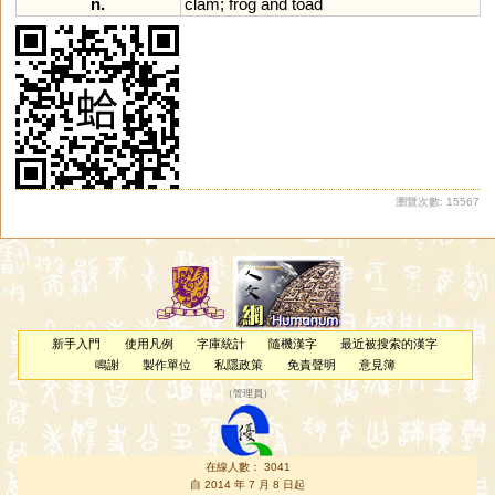
n.
clam
;
frog
and
toad
瀏覽次數: 15567
新手入門
使用凡例
字庫統計
隨機漢字
最近被搜索的漢字
鳴謝
製作單位
私隱政策
免責聲明
意見簿
（
管理員
）
在線人數： 3041
自 2014 年 7 月 8 日起