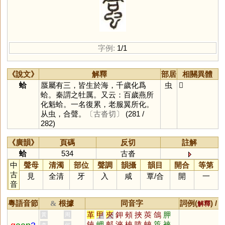
字例:
1/1
《說文》
解釋
部居
相關異體
蛤
蜃屬有三，皆生於海，千歲化爲
虫
𧊧
蛤。秦謂之牡厲。又云：百歲燕所
化魁蛤。一名復累，老服翼所化。
从虫，合聲。
〔古沓切〕
(281 /
282)
《廣韻》
頁碼
反切
註解
蛤
534
古沓
中
聲母
清濁
部位
聲調
韻攝
韻目
開合
等第
古
見
全清
牙
入
咸
覃
/
合
開
一
音
粵語音節
根據
同音字
詞例(
) /
&
解釋
革
甲
夾
鉀
頰
挾
莢
鴿
胛
黃
周
鋏
岬
郟
浹
梜
嗑
蛺
筴
裌