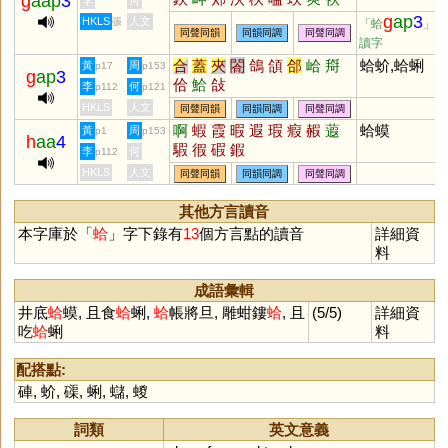
g
aap
3
李
何
脥
玾
唊
鵊
柙
韐
鞈
搿
跲
g
ap
3
HKLS
人文
張
「蛤
」的
同聲同韻
同韻同調
同聲同調
袷
舺
讀字
合
蓋
夾
閤
鴿
頜
郃
峆
搿
蛤蚧,蛤蜊
黃
周
p17
p153
g
ap
3
佮
鮯
敆
李
何
p112
p121
HKLS
人文
同聲同韻
同韻同調
同聲同調
啊
蝦
霞
暇
遐
瑕
瘕
赮
蕸
蛤蟆
黃
周
p1
p153
h
aa
4
騢
徦
碬
鍜
李
何
p112
HKLS
人文
同聲同韻
同韻同調
同聲同調
其他方言讀音
本字庫於「
蛤
」字下錄有
13
個方言點的讀音
詳細資
料
成語彙輯
井底
蛤
蟆, 且食
蛤
蜊,
蛤
帳將旦, 雕蚶鏤
蛤
, 且
(5/5)
詳細資
吃
蛤
蜊
料
配搭點:
硨
,
蚧
,
磲
,
蜊
,
蠩
,
蝬
詞類
英文意義