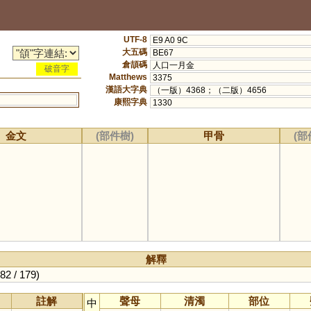
UTF-8
E9 A0 9C
大五碼
BE67
倉頡碼
人口一月金
破音字
Matthews
3375
漢語大字典
（一版）4368；（二版）4656
康熙字典
1330
金文
(部件樹)
甲骨
(部
解釋
82 / 179)
註解
聲母
清濁
部位
中