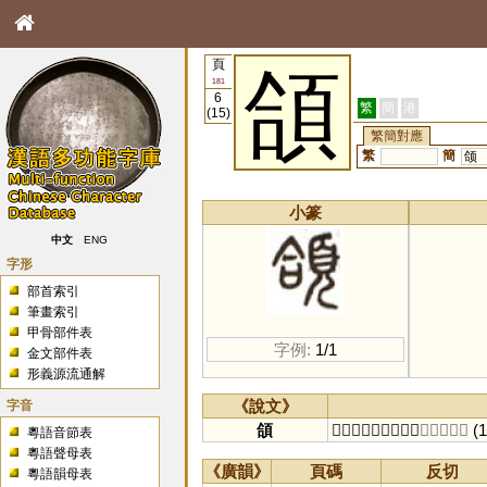
頁
頜
181
6
繁
簡
港
(15)
繁簡對應
繁
簡
颌
小篆
中文
ENG
字形
部首索引
筆畫索引
甲骨部件表
字例:
1/1
金文部件表
形義源流通解
字音
《說文》
頜
𩔞也。从頁，合聲。
〔胡感切〕
(1
粵語音節表
粵語聲母表
《廣韻》
頁碼
反切
粵語韻母表