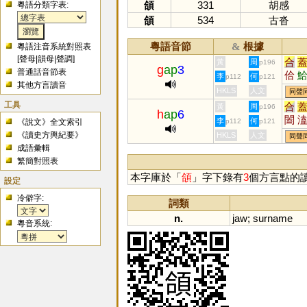
頜
331
胡感
粵語分類字表:
頜
534
古沓
粵語音節
根據
&
粵語注音系統對照表
[
聲母
|
韻母
|
聲調
]
合
黃
周
p196
g
ap
3
普通話音節表
佮
李
何
p112
p121
其他方言讀音
HKLS
人文
同聲
工具
合
黃
周
p196
h
ap
6
闔
李
何
《說文》全文索引
p112
p121
鑉
《讀史方輿紀要》
HKLS
人文
同聲
成語彙輯
繁簡對照表
本字庫於「
頜
」字下錄有
3
個方言點的
設定
冷僻字:
詞類
n.
jaw
;
surname
粵音系統: