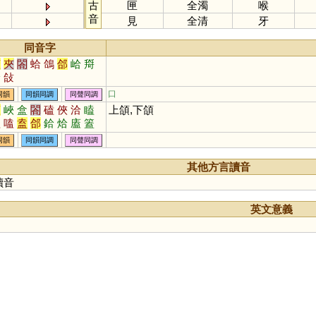
古
匣
全濁
喉
音
見
全清
牙
同音字
蓋
夾
閤
蛤
鴿
郃
峆
搿
鮯
敆
口
同韻
同韻同調
同聲同調
蓋
峽
盒
閤
磕
俠
洽
瞌
上頜,下頜
溘
嗑
盍
郃
鉿
烚
廅
篕
熆
榙
珨
姶
噈
榼
搕
欱
同韻
同韻同調
同聲同調
其他方言讀音
讀音
英文意義