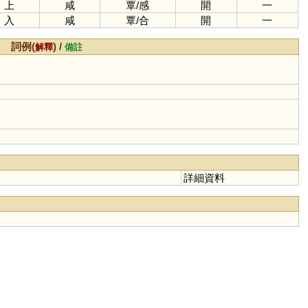
上
咸
覃
/
感
開
一
入
咸
覃
/
合
開
一
詞例(
) /
解釋
備註
詳細資料