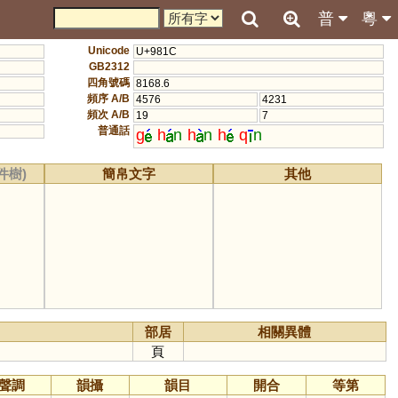
普
粵
Unicode
U+981C
GB2312
四角號碼
8168.6
頻序 A/B
4576
4231
頻次 A/B
19
7
普通話
g
h
n
h
n
h
q
n
件樹)
簡帛文字
其他
部居
相關異體
頁
聲調
韻攝
韻目
開合
等第