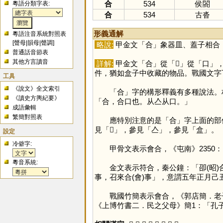
合
534
侯閤
粵語分類字表:
合
534
古沓
形義通解
粵語注音系統對照表
[
聲母
|
韻母
|
聲調
]
略說:
甲金文「
合
」象器皿、蓋子相合
普通話音節表
其他方言讀音
詳解:
甲金文「
合
」從「
𠓛
」從「
口
」
件，猶如盒子中收藏的物品。戰國文字
工具
《說文》全文索引
「
合
」字的構形釋義有多種說法。
《讀史方輿紀要》
「合，合口也。从亼从口。」
成語彙輯
繁簡對照表
應特別注意的是「
合
」字上面的部
見「
𠓛
」，參見「
亼
」，參見「
盒
」。
設定
冷僻字:
甲骨文表示會合，《屯南》2350：
粵音系統:
金文表示符合，秦公鐘：「卲(昭)合
事，召來合(會)事」，意謂五年正月
戰國竹簡表示會合，《郭店簡．老子甲
《上博竹書二．民之父母》簡1：「孔子