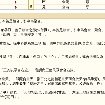
古
匣
全濁
喉
音
見
全清
牙
，本義是相合，引申為聚合。
，象器皿、蓋子相合之形(朱芳圃)，本義是相合，引申為會合、聚合
下部的「
口
」形訛變為「
甘
」。
林義光、徐中舒以為象二物(按：徐中舒以為象器蓋)相合之形，徐氏
件是「
𠓛
」，而非象「倒口」的「
亼
」。二者如相混，或會得出以為
「王其以眾合右旅」，意謂商王使民眾會合右旅。
皇天」，即配合皇天，指三公之德相配皇天而合於天命(馬承源)。
己丑那天，琱生發生了獄訟之事，召伯虎來處理此事。又通假為「
答
」
》簡19：「天地相合也，以逾(降)甘露。」意謂天地陰陽之氣相合
合(答)曰」。