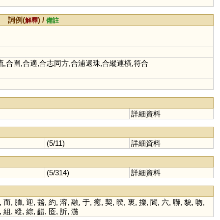
詞例(
) /
解釋
備註
合流,合圍,合適,合志同方,合浦還珠,合縱連橫,符合
詳細資料
(5/11)
詳細資料
(5/314)
詳細資料
,
而
,
胹
,
迎
,
齧
,
約
,
溶
,
融
,
于
,
癒
,
契
,
暌
,
裏
,
擽
,
閬
,
六
,
聯
,
貌
,
吻
,
,
組
,
縱
,
綜
,
齰
,
匼
,
訢
,
湤