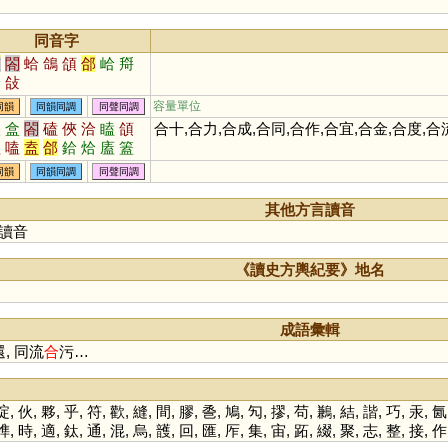
同音字
夾
閤
蛤
鴿
頜
郃
峆
搿
鮯
敆
容量單位
同韻
同韻同調
同聲同調
峽
盒
閤
磕
俠
洽
瞌
頜
合十,合力,合成,合同,合作,合宜,合金,合度,
溘
嗑
盍
郃
鉿
烚
廅
篕
熆
榙
珨
姶
噈
榼
搕
欱
同韻
同韻同調
同聲同調
其他方言讀音
讀音
《讀史方輿紀要》地名
成語彙輯
, 同流
合
污…
啶
,
伙
,
夥
,
乎
,
符
,
歡
,
縫
,
間
,
膠
,
巹
,
鳩
,
勼
,
摎
,
苟
,
鶼
,
結
,
諧
,
巧
,
汞
,
氤
榫
,
時
,
適
,
鈦
,
通
,
混
,
烏
,
頀
,
回
,
匯
,
厏
,
集
,
宙
,
跖
,
綴
,
聚
,
志
,
整
,
接
,
作