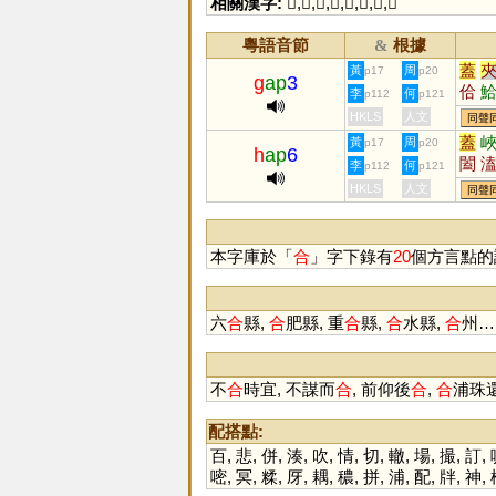
相關漢字:
𠓛
,
口
,
日
,
甘
,
盒
,
亼
,
答
,
會
粵語音節
根據
&
蓋
黃
周
p17
p20
g
ap
3
佮
李
何
p112
p121
HKLS
人文
同聲
蓋
黃
周
p17
p20
h
ap
6
闔
李
何
p112
p121
鑉
HKLS
人文
同聲
本字庫於「
合
」字下錄有
20
個方言點的
六
合
縣,
合
肥縣, 重
合
縣,
合
水縣,
合
州…
不
合
時宜, 不謀而
合
, 前仰後
合
,
合
浦珠還
配搭點:
百
,
悲
,
併
,
湊
,
吹
,
情
,
切
,
轍
,
場
,
撮
,
訂
,
嘧
,
冥
,
糅
,
厊
,
耦
,
穠
,
拼
,
浦
,
配
,
牉
,
神
,