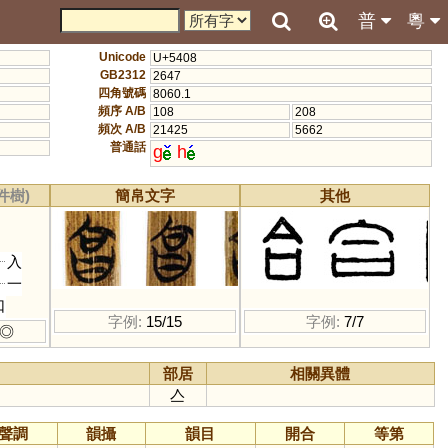
普
粵
Unicode
U+5408
GB2312
2647
四角號碼
8060.1
頻序 A/B
108
208
頻次 A/B
21425
5662
普通話
g
h
件樹)
簡帛文字
其他
入
一
口
字例:
15/15
字例:
7/7
◎
部居
相關異體
亼
聲調
韻攝
韻目
開合
等第