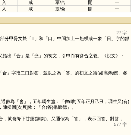
入
咸
覃
/
合
開
一
入
咸
覃
/
合
開
一
27 字
。部分甲骨文於「
𠓛
」和「
口
」中間加上一短橫或一象「
日
」字的部
又指出「
合
」是「
盒
」的初文，引申而有會合之義。《說文》：
「
合
」字指二口對答，並以之為「
答
」的初文之議(如高鴻縉)。參
又通假為「
會
」，五年琱生簋：「隹(唯)五年正月己丑，琱生又(有)
，陳侯因[次月]敦：「合(答)揚厥德」。
，就會降下甘露(劉釗)。又通假為「
答
」，表示回答、對答，
577 字