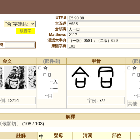
UTF-8
E5 90 88
大五碼
A658
倉頡碼
人一口
破音字
Matthews
2117
漢語大字典
（一版）0581；（二版）629
簡
康熙字典
102
金文
(部件樹)
甲骨
(部
合
合
𠓛
𠓛
入
一
口
例:
12/14
字例:
7/7
其他:
解釋
〔候閤切〕
(108 / 103)
註解
聲母
清濁
部位
中