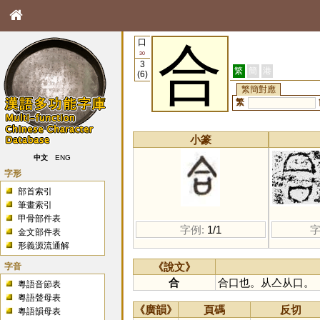
口
合
30
3
繁
簡
港
(6)
繁簡對應
繁
小篆
中文
ENG
字形
部首索引
筆畫索引
甲骨部件表
字例:
1/1
字
金文部件表
形義源流通解
字音
《說文》
合
合口也。从亼从口。
粵語音節表
粵語聲母表
《廣韻》
頁碼
反切
粵語韻母表