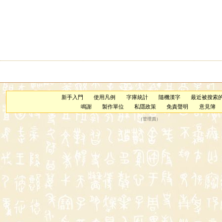
新手入門
使用凡例
字庫統計
隨機漢字
最近被搜索
鳴謝
製作單位
私隱政策
免責聲明
意見簿
（
管理員
）