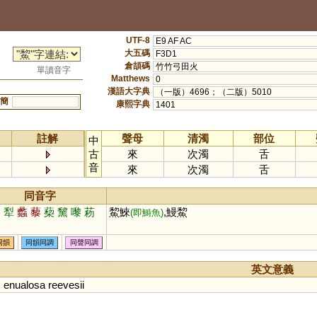
UTF-8
E9 AF AC
大五碼
F3D1
倉頡碼
竹竹弓田火
單讀音字
Matthews
0
漢語大字典
（一版）4696；（二版）5010
簡
康熙字典
1401
註解
聲母
清濁
部位
中
古
來
次濁
舌
音
來
次濁
舌
同音字
黎
犁
蠡
藜
蔾
黧
嚟
菞
鯬鯠
,鰻鯬
(即鰣魚)
同韻
同韻同調
同聲同調
英文意義
;
enualosa
reevesii