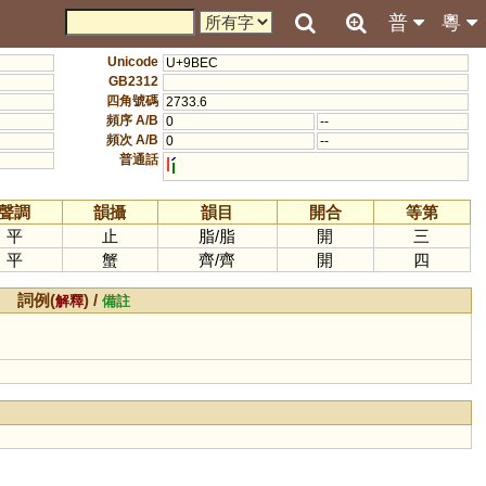
普
粵
Unicode
U+9BEC
GB2312
四角號碼
2733.6
頻序 A/B
0
--
頻次 A/B
0
--
普通話
l
聲調
韻攝
韻目
開合
等第
平
止
脂
/
脂
開
三
平
蟹
齊
/
齊
開
四
詞例(
) /
解釋
備註