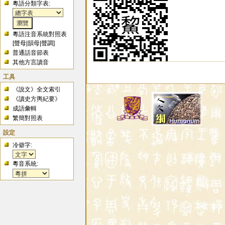
粵語分類字表:
粵語注音系統對照表
[
聲母
|
韻母
|
聲調
]
普通話音節表
其他方言讀音
工具
《說文》全文索引
《讀史方輿紀要》
成語彙輯
繁簡對照表
設定
冷僻字:
粵音系統: