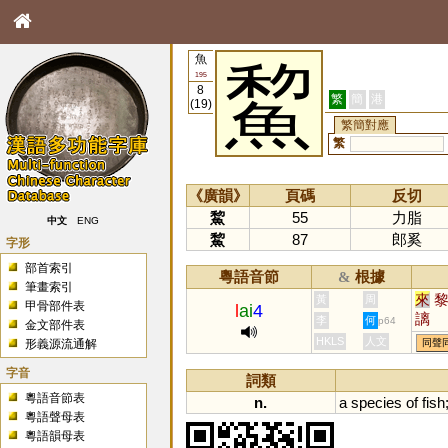
魚
鯬
195
8
繁
簡
港
(19)
繁簡對應
繁
《廣韻》
頁碼
反切
鯬
55
力脂
中文
ENG
鯬
87
郎奚
字形
部首索引
粵語音節
根據
&
筆畫索引
來
黃
周
甲骨部件表
l
ai
4
謧
李
何
p64
金文部件表
HKLS
人文
形義源流通解
同聲
字音
詞類
粵語音節表
n.
a
species
of
fish
粵語聲母表
粵語韻母表