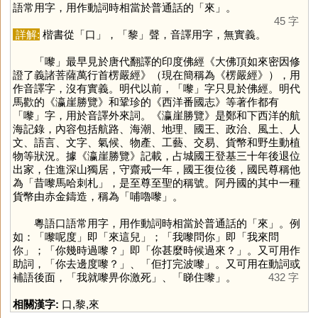
語常用字，用作動詞時相當於普通話的「
來
」。
45 字
詳解:
楷書從「
口
」，「
黎
」聲，音譯用字，無實義。
「
嚟
」最早見於唐代翻譯的印度佛經《大佛頂如來密因修
證了義諸菩薩萬行首楞嚴經》（現在簡稱為《楞嚴經》），用
作音譯字，沒有實義。明代以前，「
嚟
」字只見於佛經。明代
馬歡的《瀛崖勝覽》和鞏珍的《西洋番國志》等著作都有
「
嚟
」字，用於音譯外來詞。《瀛崖勝覽》是鄭和下西洋的航
海記錄，內容包括航路、海潮、地理、國王、政治、風土、人
文、語言、文字、氣候、物產、工藝、交易、貨幣和野生動植
物等狀況。據《瀛崖勝覽》記載，占城國王登基三十年後退位
出家，住進深山獨居，守齋戒一年，國王復位後，國民尊稱他
為「昔嚟馬哈刺札」，是至尊至聖的稱號。阿丹國的其中一種
貨幣由赤金鑄造，稱為「哺嚕嚟」。
粵語口語常用字，用作動詞時相當於普通話的「
來
」。例
如：「嚟呢度」即「來這兒」；「我嚟問你」即「我來問
你」；「你幾時過嚟？」即「你甚麼時候過來？」。又可用作
助詞，「你去邊度嚟？」、「佢打完波嚟」。又可用在動詞或
補語後面，「我就嚟畀你激死」、「睇住嚟」。
432 字
相關漢字:
口
,
黎
,
來