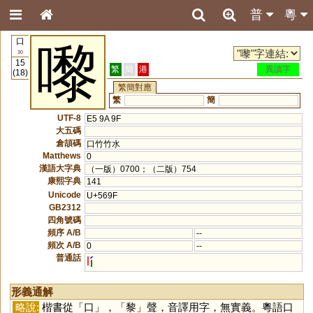
普
粵
口
嚟
30
15
繁
簡
港
異讀字
(18)
繁簡對應
繁
簡
UTF-8
E5 9A 9F
大五碼
倉頡碼
口竹竹水
Matthews
0
漢語大字典
（一版）0700；（二版）754
康熙字典
141
Unicode
U+569F
GB2312
四角號碼
頻序 A/B
--
頻次 A/B
0
--
普通話
l
形義通解
略說:
楷書從「
口
」，「
黎
」聲，音譯用字，無實義。粵語口