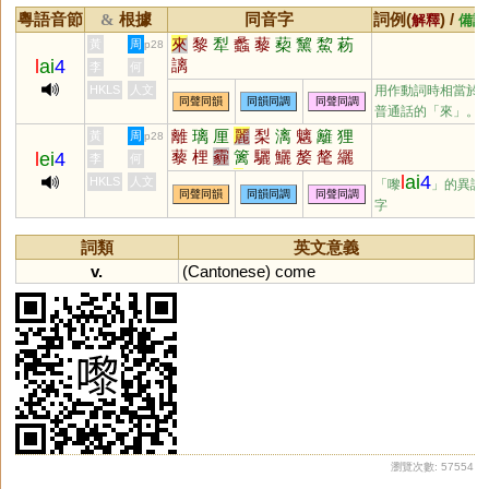
粵語音節
根據
同音字
詞例(
) /
&
解釋
備註
來
黎
犁
蠡
藜
蔾
黧
鯬
菞
黃
周
p28
l
ai
4
謧
李
何
HKLS
人文
用作動詞時相當於
同聲同韻
同韻同調
同聲同調
普通話的「來」。
離
璃
厘
麗
梨
漓
魑
籬
狸
黃
周
p28
藜
梩
霾
篱
驪
鱺
嫠
氂
纚
l
ei
4
李
何
罹
蜊
鸝
𠩺
剺
醨
褵
縭
鵹
漦
l
ai
4
HKLS
人文
「嚟
」的異讀
同聲同韻
同韻同調
同聲同調
孋
灕
筣
蘺
杝
犛
貍
琍
离
字
孷
樆
釐
斄
謧
鑗
蠫
詞類
英文意義
v.
(
Cantonese
)
come
瀏覽次數: 57554