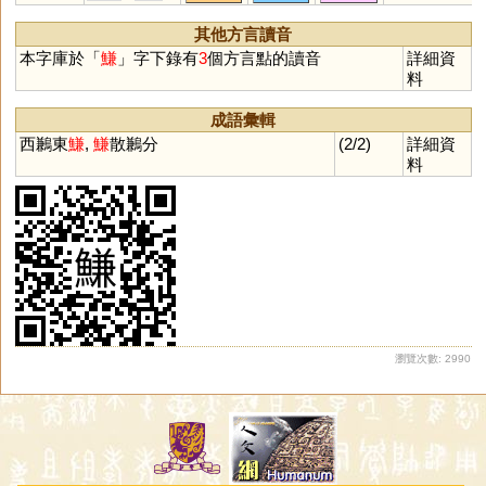
其他方言讀音
本字庫於「
鰜
」字下錄有
3
個方言點的讀音
詳細資
料
成語彙輯
西鶼東
鰜
,
鰜
散鶼分
(2/2)
詳細資
料
瀏覽次數: 2990