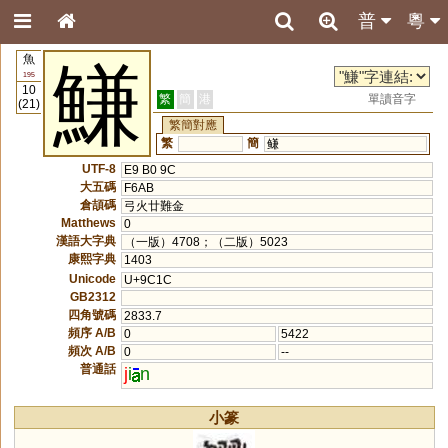
普
粵
魚
鰜
195
10
繁
簡
港
單讀音字
(21)
繁簡對應
繁
簡
鳒
UTF-8
E9 B0 9C
大五碼
F6AB
倉頡碼
弓火廿難金
Matthews
0
漢語大字典
（一版）4708；（二版）5023
康熙字典
1403
Unicode
U+9C1C
GB2312
四角號碼
2833.7
頻序 A/B
0
5422
頻次 A/B
0
--
普通話
j
i
n
小篆