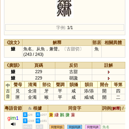
字例:
1/1
《說文》
解釋
部居
相關異體
鰜
魚名。从魚，兼聲。
〔古甜切〕
魚
(243 / 243)
《廣韻》
頁碼
反切
註解
鰜
229
古甜
鰜
229
胡讒
聲母
清濁
部位
聲調
韻攝
韻目
開合
等第
中
古
見
全清
牙
平
咸
添
/
添
開
四
音
匣
全濁
喉
平
咸
咸
/
咸
開
二
粵語音節
根據
同音字
詞例(
) /
&
解釋
備
兼
縑
鶼
搛
蒹
黃
周
p26
p207
g
im
1
李
何
p248
p181
HKLS
人文
魚名
同聲同韻
同韻同調
同聲同調