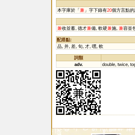
本字庫於「
兼
」字下錄有
20
個方言點的
兼
收並蓄, 德才
兼
備, 軟硬
兼
施,
兼
容並
配搭點:
品
,
并
,
差
,
旬
,
才
,
嘿
,
軟
詞類
adv.
double
,
twice
,
to