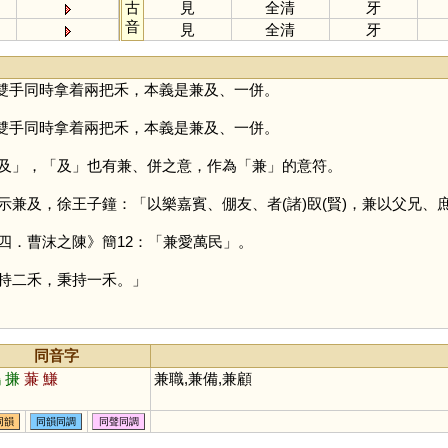
古
見
全清
牙
音
見
全清
牙
雙手同時拿着兩把禾，本義是兼及、一併。
雙手同時拿着兩把禾，本義是兼及、一併。
及
」，「
及
」也有兼、併之意，作為「
兼
」的意符。
及，徐王子鐘：「以樂嘉賓、倗友、者(諸)臤(賢)，兼以父兄、
．曹沫之陳》簡12：「兼愛萬民」。
持二禾，秉持一禾。」
同音字
鶼
搛
蒹
鰜
兼職,兼備,兼顧
同韻
同韻同調
同聲同調