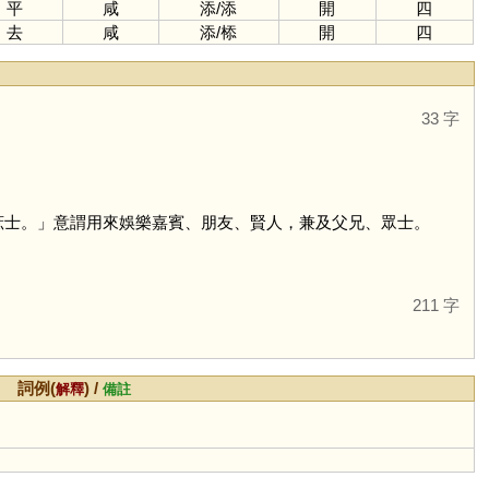
平
咸
添
/
添
開
四
去
咸
添
/
㮇
開
四
33 字
庶士。」意謂用來娛樂嘉賓、朋友、賢人，兼及父兄、眾士。
211 字
詞例(
) /
解釋
備註