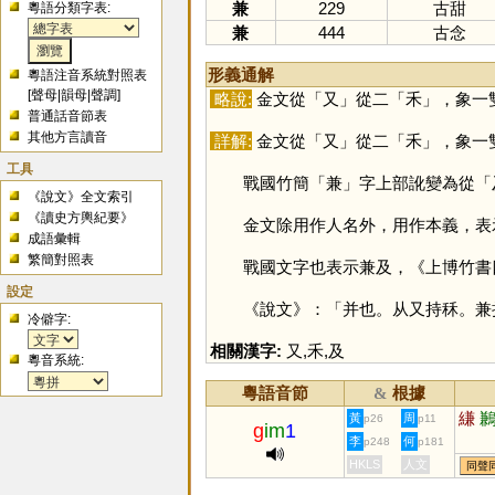
兼
229
古甜
粵語分類字表:
兼
444
古念
形義通解
粵語注音系統對照表
[
聲母
|
韻母
|
聲調
]
略說:
金文從「
又
」從二「
禾
」，象一
普通話音節表
其他方言讀音
詳解:
金文從「
又
」從二「
禾
」，象一
工具
戰國竹簡「
兼
」字上部訛變為從「
《說文》全文索引
《讀史方輿紀要》
金文除用作人名外，用作本義，表示兼
成語彙輯
繁簡對照表
戰國文字也表示兼及，《上博竹書四
設定
《說文》：「并也。从又持秝。兼
冷僻字:
相關漢字:
又
,
禾
,
及
粵音系統:
粵語音節
根據
&
縑
黃
周
p26
p11
g
im
1
李
何
p248
p181
HKLS
人文
同聲