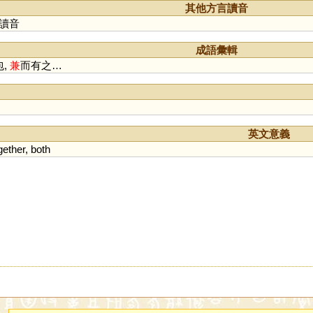
其他方言讀音
讀音
成語彙輯
包,
兼
而有之…
英文意義
gether
,
both