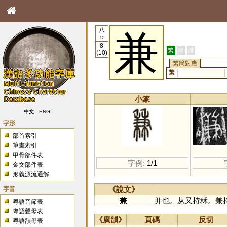
八
兼
12
8
繁
簡
港
(10)
繁簡對應
繁
小篆
中文
ENG
字形
部首索引
筆畫索引
甲骨部件表
字例:
1/1
金文部件表
形義源流通解
字音
《說文》
兼
并也。从又持秝。兼
粵語音節表
粵語聲母表
《廣韻》
頁碼
反切
粵語韻母表