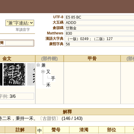
UTF-8
E5 85 BC
大五碼
ADDD
倉頡碼
廿難金
單讀音字
Matthews
830
漢語大字典
（一版）0249；（二版）127
簡
康熙字典
56
金文
(部件樹)
甲骨
(部
兼
又
手
禾
字例:
3/6
解釋
持二禾，秉持一禾。
〔古甜切〕
(146 / 143)
註解
聲母
清濁
部位
中