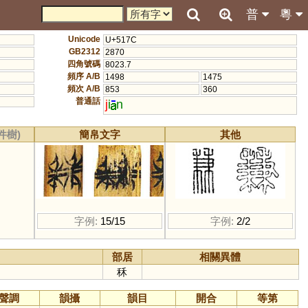
普
粵
Unicode
U+517C
GB2312
2870
四角號碼
8023.7
頻序 A/B
1498
1475
頻次 A/B
853
360
普通話
j
i
n
件樹)
簡帛文字
其他
字例:
15/15
字例:
2/2
部居
相關異體
秝
聲調
韻攝
韻目
開合
等第