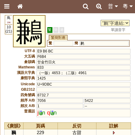
普
粵
鳥
鶼
196
10
繁
簡
港
單讀音字
(21)
繁簡對應
繁
簡
鹣
UTF-8
E9 B6 BC
大五碼
F6B4
倉頡碼
廿金竹日火
Matthews
833
漢語大字典
（一版）4653；（二版）4961
康熙字典
1425
Unicode
U+9DBC
GB2312
四角號碼
8732.7
頻序 A/B
7056
5422
頻次 A/B
1
--
普通話
j
i
n
q
i
n
《廣韻》
頁碼
反切
註解
鶼
229
古甜