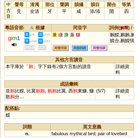
中
聲母
清濁
部位
聲調
韻攝
韻目
開合
等第
古
見
全清
牙
平
咸
添
/
添
開
四
音
粵語音節
根據
同音字
詞例(
) /
&
解釋
備
兼
縑
搛
蒹
鰜
鶼鰈,鶼鶼,鶼
黃
周
p26
p210
g
im
1
鰈合,鶼鰈情
李
何
p248
p181
HKLS
人文
同聲同韻
同韻同調
同聲同調
其他方言讀音
本字庫於「
鶼
」字下錄有
2
個方言點的讀音
詳細資
料
成語彙輯
並
鶼
比鰈, 比翼
鶼
鶼
,
鶼
鶼
比翼, 西
鶼
東鰜, 鰜
(5/7)
詳細資
散
鶼
分…
料
配搭點:
鰈
詞類
英文意義
n.
fabulous
mythical
bird
;
pair
of
lovebird