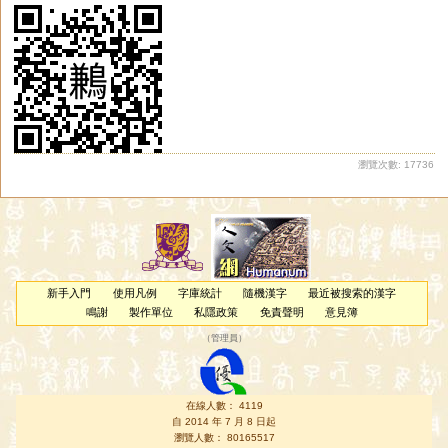
瀏覽次數: 17736
新手入門
使用凡例
字庫統計
隨機漢字
最近被搜索的漢字
鳴謝
製作單位
私隱政策
免責聲明
意見簿
（
管理員
）
在線人數： 4119
自 2014 年 7 月 8 日起
瀏覽人數： 80165517