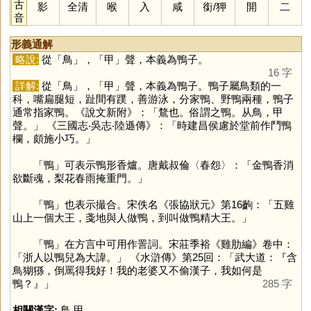
古
影
全清
喉
入
咸
銜
/
狎
開
二
音
形義通解
略說:
從「
鳥
」，「
甲
」聲，本義為鴨子。
16 字
詳解:
從「
鳥
」，「
甲
」聲，本義為鴨子。鴨子屬鳥類的一
科，嘴扁腿短，趾間有蹼，善游泳，分家鴨、野鴨兩種，鴨子
通常指家鴨。《說文新附》：「鶩也。俗謂之鴨。从鳥，甲
聲。」 《三國志‧吳志‧陸遜傳》：「時建昌侯慮於堂前作鬥鴨
欄，頗施小巧。」
「
鴨
」可表示鴨形香爐。唐戴叔倫〈春怨〉：「金鴨香消
欲斷魂，梨花春雨掩重門。」
「
鴨
」也表示撮合。宋佚名《張協狀元》第16齣：「五雞
山上一個大王，戔地與人做鴨，到叫做鴨精大王。」
「
鴨
」在方言中可用作詈詞。宋莊季裕《雞肋編》卷中：
「浙人以鴨兒為大諱。」 《水滸傳》第25回：「武大道：『含
鳥猢猻，倒罵得我好！我的老婆又不偷漢子，我如何是
鴨？』」
285 字
相關漢字:
鳥
,
甲