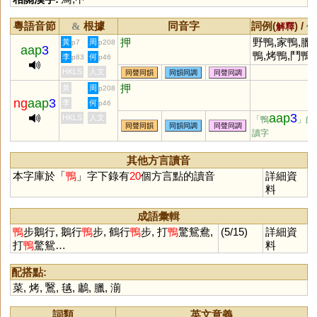
粵語音節
根據
同音字
詞例(
) /
&
解釋
備
押
野鴨,家鴨,臘
黃
周
p7
p208
aap
3
鴨,烤鴨,鬥鴨,
李
何
p83
p46
鴨蛋青,鴨綠江
HKLS
人文
同聲同韻
同韻同調
同聲同調
鴨嘴帽,雞同
押
黃
周
p208
講,春江水暖
ng
aap
3
李
何
p46
先知
aap
3
HKLS
人文
「鴨
」的
同聲同韻
同韻同調
同聲同調
讀字
其他方言讀音
本字庫於「
鴨
」字下錄有
20
個方言點的讀音
詳細資
料
成語彙輯
鴨
步鵝行, 鵝行
鴨
步, 鶴行
鴨
步, 打
鴨
驚鴛鴦,
(5/15)
詳細資
打
鴨
驚鴛…
料
配搭點:
菜
,
烤
,
鷖
,
毧
,
鷛
,
臘
,
湔
詞類
英文意義