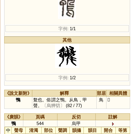
字例:
1/1
其他
字例:
1/2
《說文新附》
解釋
部居
相關異體
鴨
鶩也。俗謂之鴨。从鳥，甲
鳥
𪀌
聲。
〔烏狎切〕
(82 / 77)
《廣韻》
頁碼
反切
註解
鴨
544
烏甲
中
聲母
清濁
部位
聲調
韻攝
韻目
開合
等第