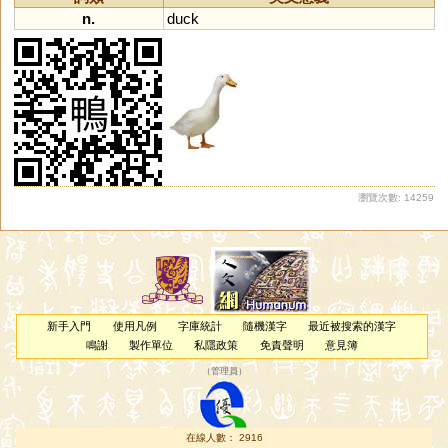
n.
duck
瀏覽次數: 14259
新手入門
使用凡例
字庫統計
隨機漢字
最近被搜索的漢字
鳴謝
製作單位
私隱政策
免責聲明
意見簿
（
管理員
）
在線人數： 2916