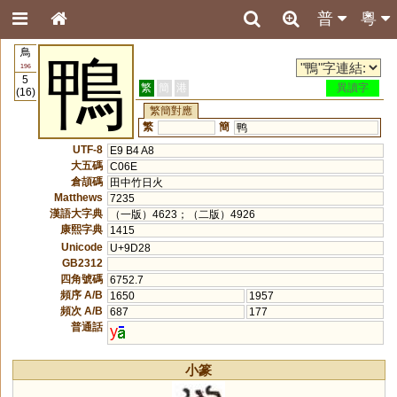
普
粵
鳥
鴨
196
5
繁
簡
港
異讀字
(16)
繁簡對應
繁
簡
鸭
UTF-8
E9 B4 A8
大五碼
C06E
倉頡碼
田中竹日火
Matthews
7235
漢語大字典
（一版）4623；（二版）4926
康熙字典
1415
Unicode
U+9D28
GB2312
四角號碼
6752.7
頻序 A/B
1650
1957
頻次 A/B
687
177
普通話
y
小篆