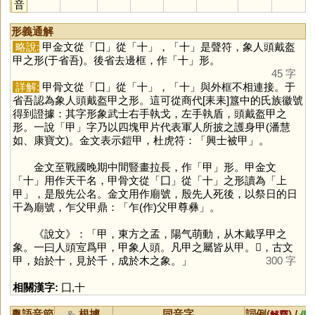
音
形義通解
略說:
甲金文從「
囗
」從「
十
」，「
十
」是聲符，象人頭戴盔
甲之形(于省吾)。後省去邊框，作「
十
」形。
45 字
詳解:
甲骨文從「
囗
」從「
十
」，「
十
」與外框不相連接。于
省吾認為象人頭戴盔甲之形。這可從商代[耒耒]簋中的氏族徽號
得到證據：其字形象武士右手執戈，左手執盾，頭戴盔甲之
形。一說「
甲
」字乃以四塊甲片代表軍人所披之護身甲(潘慧
如、康寶文)。金文表示鎧甲，杜虎符：「興士被甲」。
金文至戰國晚期中間豎畫拉長，作「
甲
」形。甲金文
「
十
」用作天干名，甲骨文從「
囗
」從「
十
」之形讀為「上
甲」，是殷先公名。金文用作廟號，殷先人死後，以祭日的日
干為廟號，乍父甲鼎：「乍(作)父甲尊彝」。
《說文》：「甲，東方之孟，陽气萌動，从木戴孚甲之
象。一曰人頭宐爲甲，甲象人頭。凡甲之屬皆从甲。𤰒，古文
甲，始於十，見於千，成於木之象。」
300 字
相關漢字:
囗
,
十
粵語音節
根據
同音字
詞例(
) /
&
解釋
備