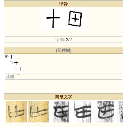
甲骨
字例:
2/2
(部件樹)
甲
十
丨
其他:
囗
簡帛文字