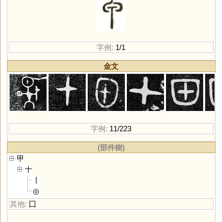
字例:
1/1
金文
字例:
11/223
(部件樹)
甲
十
丨
◎
其他:
囗