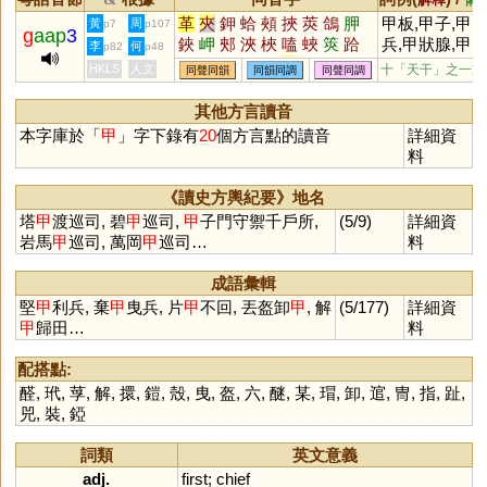
革
夾
鉀
蛤
頰
挾
莢
鴿
胛
甲板,甲子,甲
黃
周
p7
p107
g
aap
3
鋏
岬
郟
浹
梜
嗑
蛺
筴
跲
兵,甲狀腺,甲
李
何
p82
p48
脥
玾
唊
鵊
柙
韐
鞈
搿
裌
苯,甲魚,甲烷,
HKLS
人文
十「天干」之一㫃
同聲同韻
同韻同調
同聲同調
袷
舺
甲蟲,甲骨㫃
其他方言讀音
本字庫於「
甲
」字下錄有
20
個方言點的讀音
詳細資
料
《讀史方輿紀要》地名
塔
甲
渡巡司, 碧
甲
巡司,
甲
子門守禦千戶所,
(5/9)
詳細資
岩馬
甲
巡司, 萬岡
甲
巡司…
料
成語彙輯
堅
甲
利兵, 棄
甲
曳兵, 片
甲
不回, 丟盔卸
甲
, 解
(5/177)
詳細資
甲
歸田…
料
配搭點:
醛
,
玳
,
莩
,
解
,
擐
,
鎧
,
殼
,
曳
,
盔
,
六
,
醚
,
某
,
瑁
,
卸
,
逭
,
冑
,
指
,
趾
,
兕
,
裝
,
錏
詞類
英文意義
adj.
first
;
chief