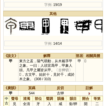
字例:
19/19
其他
字例:
14/14
《說文》
解釋
部居
相關異體
甲
東方之孟，陽气萌動，从木戴孚甲
甲
𠇚
之象。一曰：人頭宜爲甲，甲象人
頭。凡甲之屬皆从甲。
〔古狎切〕
𠇚，古文甲。始於十，見於千，成於
木之象。
(308 / 310)
《廣韻》
頁碼
反切
註解
甲
544
古狎
中
聲母
清濁
部位
聲調
韻攝
韻目
開合
等第
古
見
全清
牙
入
咸
銜
/
狎
開
二