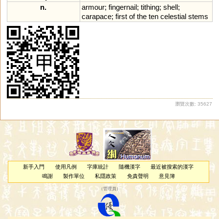
n.
armour
;
fingernail
;
tithing
;
shell
;
carapace
;
first
of
the
ten
celestial
stems
瀏覽次數: 35627
新手入門
使用凡例
字庫統計
隨機漢字
最近被搜索的漢字
鳴謝
製作單位
私隱政策
免責聲明
意見簿
（
管理員
）