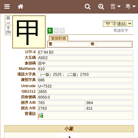
普
粵
田
甲
102
0
繁
簡
港
單讀音字
(5)
繁簡對應
繁
簡
UTF-8
E7 94 B2
大五碼
A5D2
倉頡碼
田中
Matthews
610
漢語大字典
（一版）2525；（二版）2703
康熙字典
686
Unicode
U+7532
GB2312
2855
四角號碼
6050.0
頻序 A/B
765
964
頻次 A/B
2763
811
普通話
j
i
小篆