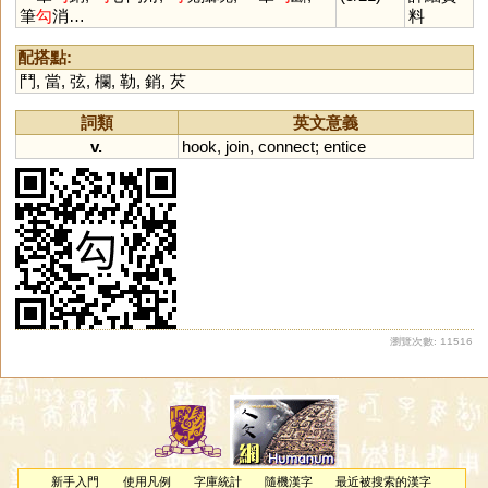
筆
勾
消…
料
配搭點:
鬥
,
當
,
弦
,
欄
,
勒
,
銷
,
芡
詞類
英文意義
v.
hook
,
join
,
connect
;
entice
瀏覽次數: 11516
新手入門
使用凡例
字庫統計
隨機漢字
最近被搜索的漢字