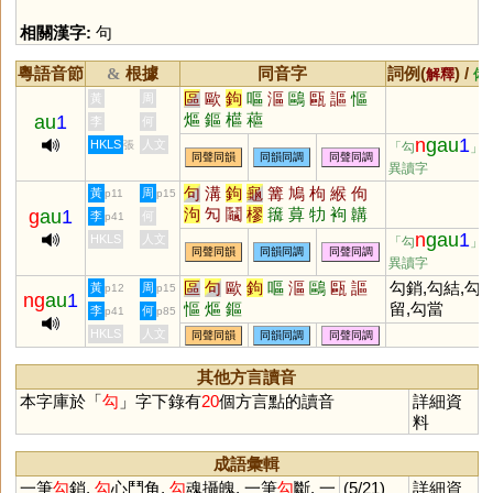
相關漢字:
句
粵語音節
根據
同音字
詞例(
) /
&
解釋
備
區
歐
鉤
嘔
漚
鷗
甌
謳
慪
黃
周
熰
鏂
櫙
藲
au
1
李
何
n
gau
1
HKLS
人文
張
「勾
」
同聲同韻
同韻同調
同聲同調
異讀字
句
溝
鉤
龜
篝
鳩
枸
緱
佝
黃
周
p11
p15
泃
勼
鬮
樛
簼
萛
牞
袧
韝
g
au
1
李
何
p41
朻
摎
n
gau
1
HKLS
人文
「勾
」
同聲同韻
同韻同調
同聲同調
異讀字
區
句
歐
鉤
嘔
漚
鷗
甌
謳
勾銷,勾結,勾
黃
周
p12
p15
ng
au
1
慪
熰
鏂
留,勾當
李
何
p41
p85
HKLS
人文
同聲同韻
同韻同調
同聲同調
其他方言讀音
本字庫於「
勾
」字下錄有
20
個方言點的讀音
詳細資
料
成語彙輯
一筆
勾
銷,
勾
心鬥角,
勾
魂攝魄, 一筆
勾
斷, 一
(5/21)
詳細資