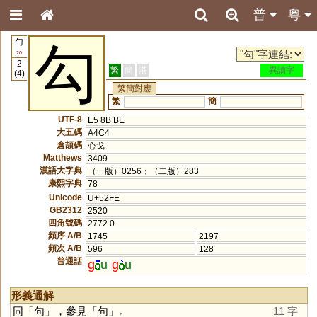
普
粵
勹
勾
20
2
繁
簡
港
異讀字
(4)
繁簡對應
繁
簡
UTF-8
E5 8B BE
大五碼
A4C4
倉頡碼
心戈
Matthews
3409
漢語大字典
（一版）0256；（二版）283
康熙字典
78
Unicode
U+52FE
GB2312
2520
四角號碼
2772.0
頻序 A/B
1745
2197
頻次 A/B
596
128
普通話
g
u
g
u
形義通解
同「
句
」，參見「
句
」。
11 字