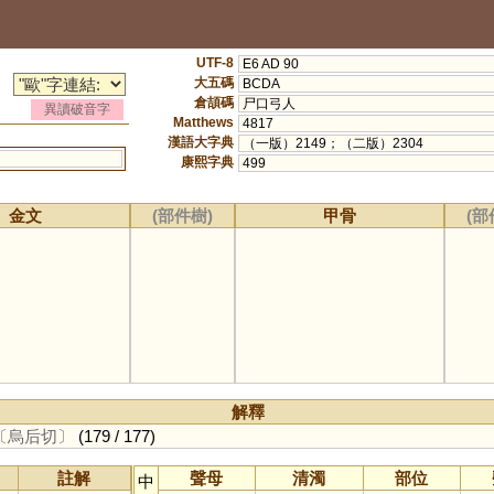
UTF-8
E6 AD 90
大五碼
BCDA
倉頡碼
尸口弓人
異讀破音字
Matthews
4817
漢語大字典
（一版）2149；（二版）2304
康熙字典
499
金文
(部件樹)
甲骨
(部
解釋
〔烏后切〕
(179 / 177)
註解
聲母
清濁
部位
中