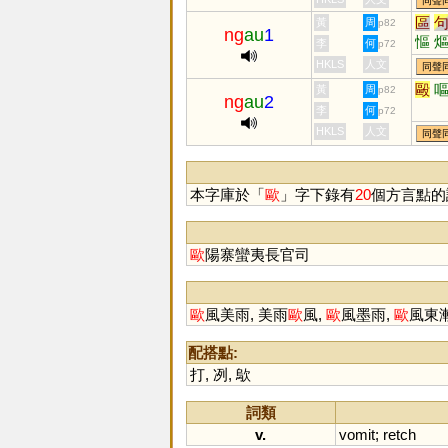
同聲
區
黃
周
p82
ng
au
1
慪
李
何
p72
HKLS
人文
同聲
毆
黃
周
p82
ng
au
2
李
何
p72
HKLS
人文
同聲
本字庫於「
歐
」字下錄有
20
個方言點的
歐
陽寨蠻夷長官司
歐
風美雨, 美雨
歐
風,
歐
風墨雨,
歐
風東漸
配搭點:
打
,
冽
,
歍
詞類
v.
vomit
;
retch