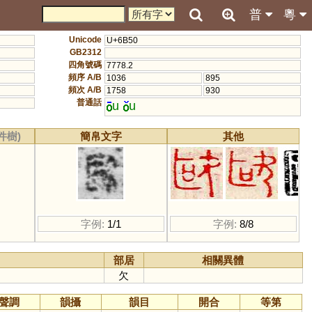
普
粵
Unicode
U+6B50
GB2312
四角號碼
7778.2
頻序 A/B
1036
895
頻次 A/B
1758
930
普通話
u
u
件樹)
簡帛文字
其他
字例:
1/1
字例:
8/8
部居
相關異體
欠
聲調
韻攝
韻目
開合
等第