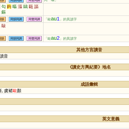
同「
嘔
」
同韻
同韻同調
同聲同調
句
勾
鉤
嘔
漚
鷗
甌
謳
熰
鏂
au
1
「歐
」的異讀字
同韻
同韻同調
同聲同調
嘔
敺
au
2
「歐
」的異讀字
同韻
同韻同調
同聲同調
其他方言讀音
讀音
《讀史方輿紀要》地名
成語彙輯
, 虞褚
歐
顏
英文意義