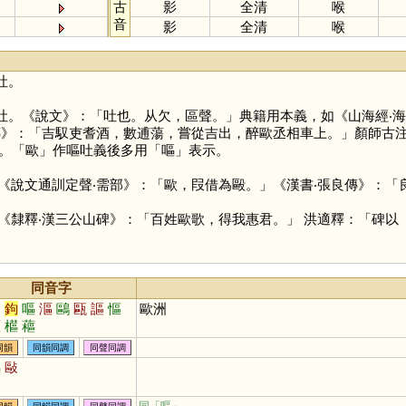
古
影
全清
喉
音
影
全清
喉
吐。
吐。《說文》：「吐也。从欠，區聲。」典籍用本義，如《山海經‧
傳》：「吉馭吏耆酒，數逋蕩，嘗從吉出，醉歐丞相車上。」顏師古
。「
歐
」作嘔吐義後多用「
嘔
」表示。
《說文通訓定聲‧需部》：「歐，叚借為毆。」《漢書‧張良傳》：「
《隸釋‧漢三公山碑》：「百姓歐歌，得我惠君。」 洪適釋：「碑以
同音字
勾
鉤
嘔
漚
鷗
甌
謳
慪
歐洲
鏂
櫙
藲
同韻
同韻同調
同聲同調
嘔
敺