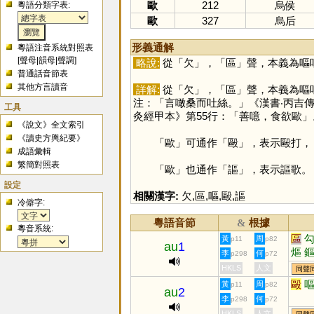
歐
212
烏侯
粵語分類字表:
歐
327
烏后
形義通解
粵語注音系統對照表
[
聲母
|
韻母
|
聲調
]
略說:
從「
欠
」，「
區
」聲，本義為嘔
普通話音節表
其他方言讀音
詳解:
從「
欠
」，「
區
」聲，本義為嘔
注：「言噉桑而吐絲。」《漢書‧丙吉
工具
灸經甲本》第55行：「善噫，食欲歐」
《說文》全文索引
《讀史方輿紀要》
「
歐
」可通作「
毆
」，表示毆打，
成語彙輯
繁簡對照表
「
歐
」也通作「
謳
」，表示謳歌。
設定
相關漢字:
欠
,
區
,
嘔
,
毆
,
謳
冷僻字:
粵語音節
根據
&
粵音系統:
區
黃
周
p11
p82
au
1
熰
李
何
p298
p72
HKLS
人文
同聲
毆
黃
周
p11
p82
au
2
李
何
p298
p72
HKLS
人文