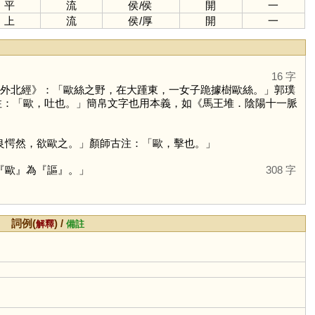
平
流
侯
/
侯
開
一
上
流
侯
/
厚
開
一
16 字
海外北經》：「歐絲之野，在大踵東，一女子跪據樹歐絲。」郭璞
注：「歐，吐也。」簡帛文字也用本義，如《馬王堆．陰陽十一脈
良愕然，欲歐之。」顏師古注：「歐，擊也。」
『歐』為『謳』。」
308 字
詞例(
) /
解釋
備註