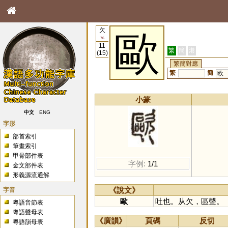
欠
歐
76
11
繁
簡
港
(15)
繁簡對應
繁
簡
欧
小篆
中文
ENG
字形
部首索引
筆畫索引
甲骨部件表
字例:
1/1
金文部件表
形義源流通解
字音
《說文》
歐
吐也。从欠，區聲。
粵語音節表
粵語聲母表
《廣韻》
頁碼
反切
粵語韻母表